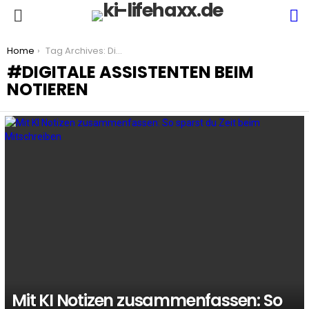
S
Menu
You are here:
Home
Tag Archives: Digitale Assistenten beim Notieren
DIGITALE ASSISTENTEN BEIM
NOTIEREN
LATEST
STORIES
Mit KI Notizen zusammenfassen: So