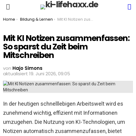
S
Menu
You are here:
Home
Bildung & Lernen
Mit KI Notizen zusammenfassen: So sparst du Zeit beim Mitschreiben
Mit KI Notizen zusammenfassen:
So sparst du Zeit beim
Mitschreiben
von
Hajo Simons
aktualisiert
19. Juni 2026, 09:05
In der heutigen schnelllebigen Arbeitswelt wird es
zunehmend wichtig, effizient mit Informationen
umzugehen. Die Nutzung von KI-Technologien, um
Notizen automatisch zusammenzufassen, bietet