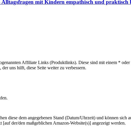
 Alltagsfragen mit Kindern empathisch und praktisch
sogenannten Affiliate Links (Produktlinks). Diese sind mit einem * od
er uns hilft, diese Seite weiter zu verbessern.
ufen.
hen diese dem angegebenen Stand (Datum/Uhrzeit) und können sich auf 
kt [auf der/den maßgeblichen Amazon-Website(s)] angezeigt werden.