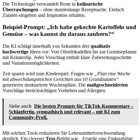
Die Technologie verwandelt Reste in
kulinarische
Überraschungen
– ohne stundenlange Rezeptsuche. Einfach
Zutaten eingeben und Inspiration erhalten.
Beispiel-Prompt: „Ich habe gekochte Kartoffeln und
Gemüse – was kannst du daraus zaubern?“
Die KI schlägt innerhalb von Sekunden drei
qualitativ
hochwertige
Ideen vor: Von Ofenfrikadellen bis zur Gemüsepfanne
mit Kräuterdip. Jeder Vorschlag enthält klare Zubereitungsschritte
und Variationsmöglichkeiten.
Zeit sparen wird zum Kinderspiel. Fragen wie
„Plan eine Woche
mit abwechslungsreichen Gerichten aus 10 Grundzutaten“
generieren strukturierte Wochenpläne. Die
maßgeschneiderten
Vorschläge berücksichtigen Vorlieben und Allergien.
Siehe auch
Die besten Prompts für TikTok-Kommentare –
Schlagfertig, sympathisch und relevant – mit KI zum
Community-Profi.
Mit solchen Tools reduzieren Sie Lebensmittelverschwendung
deutlich. Ein cleverer
Text
-Befehl wie
„Erstelle eine Einkaufsliste