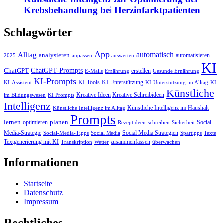
Krebsbehandlung bei Herzinfarktpatienten
Schlagwörter
App
automatisch
Alltag
analysieren
automatisieren
2025
anpassen
auswerten
KI
ChatGPT-Prompts
ChatGPT
erstellen
E-Mails
Ernährung
Gesunde Ernährung
KI-Prompts
KI-Tools
KI-Unterstützung
KI-Assistent
KI-Unterstützung im Alltag
KI
Künstliche
Kreative Ideen
Kreative Schreibideen
im Bildungswesen
KI Prompts
Intelligenz
Künstliche Intelligenz im Haushalt
Künstliche Intelligenz im Alltag
Prompts
lernen
planen
optimieren
Social-
Rezeptideen
schreiben
Sicherheit
Media-Strategie
Social Media Strategien
Social-Media-Tipps
Social Media
Spartipps
Texte
Textgenerierung mit KI
zusammenfassen
Transkription
Wetter
überwachen
Informationen
Startseite
Datenschutz
Impressum
Rechtliches