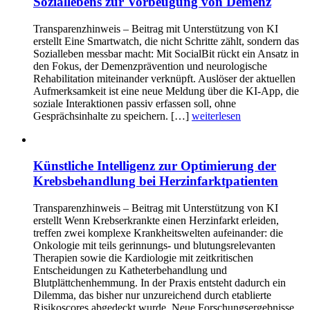
Soziallebens zur Vorbeugung von Demenz
Transparenzhinweis – Beitrag mit Unterstützung von KI
erstellt Eine Smartwatch, die nicht Schritte zählt, sondern das
Sozialleben messbar macht: Mit SocialBit rückt ein Ansatz in
den Fokus, der Demenzprävention und neurologische
Rehabilitation miteinander verknüpft. Auslöser der aktuellen
Aufmerksamkeit ist eine neue Meldung über die KI-App, die
soziale Interaktionen passiv erfassen soll, ohne
Gesprächsinhalte zu speichern. […]
weiterlesen
Künstliche Intelligenz zur Optimierung der
Krebsbehandlung bei Herzinfarktpatienten
Transparenzhinweis – Beitrag mit Unterstützung von KI
erstellt Wenn Krebserkrankte einen Herzinfarkt erleiden,
treffen zwei komplexe Krankheitswelten aufeinander: die
Onkologie mit teils gerinnungs- und blutungsrelevanten
Therapien sowie die Kardiologie mit zeitkritischen
Entscheidungen zu Katheterbehandlung und
Blutplättchenhemmung. In der Praxis entsteht dadurch ein
Dilemma, das bisher nur unzureichend durch etablierte
Risikoscores abgedeckt wurde. Neue Forschungsergebnisse