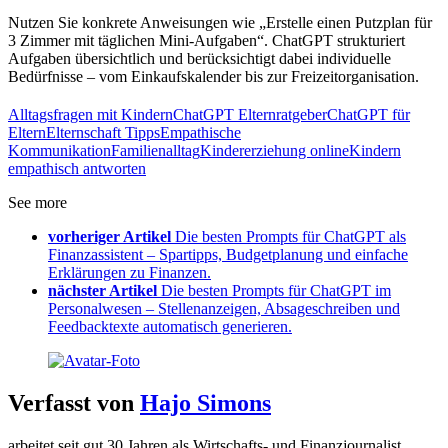
Nutzen Sie konkrete Anweisungen wie „Erstelle einen Putzplan für
3 Zimmer mit täglichen Mini-Aufgaben“. ChatGPT strukturiert
Aufgaben übersichtlich und berücksichtigt dabei individuelle
Bedürfnisse – vom Einkaufskalender bis zur Freizeitorganisation.
Alltagsfragen mit Kindern
ChatGPT Elternratgeber
ChatGPT für
Eltern
Elternschaft Tipps
Empathische
Kommunikation
Familienalltag
Kindererziehung online
Kindern
empathisch antworten
See more
vorheriger Artikel
Die besten Prompts für ChatGPT als
Finanzassistent – Spartipps, Budgetplanung und einfache
Erklärungen zu Finanzen.
nächster Artikel
Die besten Prompts für ChatGPT im
Personalwesen – Stellenanzeigen, Absageschreiben und
Feedbacktexte automatisch generieren.
Verfasst von
Hajo Simons
arbeitet seit gut 30 Jahren als Wirtschafts- und Finanzjournalist,