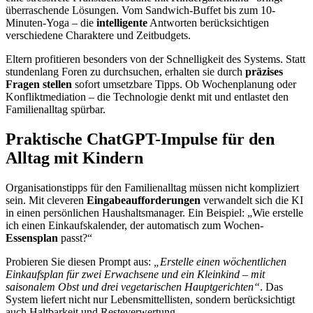
überraschende Lösungen. Vom Sandwich-Buffet bis zum 10-
Minuten-Yoga – die
intelligente
Antworten berücksichtigen
verschiedene Charaktere und Zeitbudgets.
Eltern profitieren besonders von der Schnelligkeit des Systems. Statt
stundenlang Foren zu durchsuchen, erhalten sie durch
präzises
Fragen stellen
sofort umsetzbare Tipps. Ob Wochenplanung oder
Konfliktmediation – die Technologie denkt mit und entlastet den
Familienalltag spürbar.
Praktische ChatGPT-Impulse für den
Alltag mit Kindern
Organisationstipps für den Familienalltag müssen nicht kompliziert
sein. Mit cleveren
Eingabeaufforderungen
verwandelt sich die KI
in einen persönlichen Haushaltsmanager. Ein Beispiel: „Wie erstelle
ich einen Einkaufskalender, der automatisch zum Wochen-
Essensplan
passt?“
Probieren Sie diesen Prompt aus:
„Erstelle einen wöchentlichen
Einkaufsplan für zwei Erwachsene und ein Kleinkind – mit
saisonalem Obst und drei vegetarischen Hauptgerichten“
. Das
System liefert nicht nur Lebensmittellisten, sondern berücksichtigt
auch Haltbarkeit und Resteverwertung.