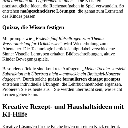
Bruchrechnen mit Legosteinen zu üben“
. Die KI liefert
praxistaugliche Ideen, die Rechenaufgaben in Spiel verwandeln. So
entstehen
maßgeschneiderte Lösungen
, die genau zum Lernstand
des Kindes passen.
Quizze, die Wissen festigen
Mit prompts wie
„Erstelle fünf Rätselfragen zum Thema
Wasserkreislauf für Drittklässler“
wird Wiederholung zum
Abenteuer. Die Technologie berücksichtigt dabei verschiedene
Sinne: Visuelle Lerntypen erhalten Bildbeschreibungen, aktive
Kinder Bewegungsspiele.
Besonders effektiv sind konkrete Anfragen:
„Meine Tochter versteht
Subtraktion mit Übertrag nicht – entwickle ein Brettspiel-Konzept
dagegen“
. Durch solche
präzise formulierten chatgpt prompts
entstehen individuelle Übungen, die Lehrbuchmethoden ergänzen.
Probieren Sie es heute aus – Sie werden überrascht sein, wie leicht
Lernen gehen kann.
Kreative Rezept- und Haushaltsideen mit
KI-Hilfe
Kreative Lösungen für die Küche liegen nur einen Klick entfernt.