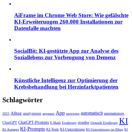
AiFrame im Chrome Web Store: Wie gefälschte
KI-Erweiterungen 260.000 Installationen zur
Datenfalle machten
SocialBit: KI-gestützte App zur Analyse des
Soziallebens zur Vorbeugung von Demenz
Künstliche Intelligenz zur Optimierung der
Krebsbehandlung bei Herzinfarktpatienten
Schlagwörter
App
automatisch
Alltag
analysieren
automatisieren
2025
anpassen
auswerten
KI
ChatGPT-Prompts
ChatGPT
erstellen
E-Mails
Ernährung
Gesunde Ernährung
KI-Prompts
KI-Tools
KI-Unterstützung
KI-Assistent
KI-Unterstützung im Alltag
KI