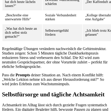
hat dich heute lächeln
„Der Kaffeeduft 
schärfen
lassen?“
„Beschreibe eine
Soziale Verbundenheit
„Kollege übernah
unerwartete Hilfe“
stärken
eine Aufgabe“
„Was hat dich heute an
Selbstwertgefühl
„Ich blieb trotz Kr
dich selbst stolz
fördern
gelassen“
gemacht?“
Regelmäßige Übungen verändern nachweislich die Gehirnstruktur.
Studien zeigen: Schon 5 Minuten tägliche Dankbarkeitspraxis
reduzieren Stress und verbessern den Schlaf. Die KI wird zum
neutralen Gesprächspartner, der ohne Vorurteile zuhört – perfekt für
ehrliche Selbstgespräche.
Pass die
Prompts
deiner Situation an. Nach einem Konflikt hilft:
„Welche Lektion nehme ich aus dieser Herausforderung mit?“ So
wird jedes Erlebnis zum Wachstumsimpuls.
Selbstfürsorge und tägliche Achtsamkeit
Achtsamkeit im Alltag lässt sich durch gezielte Fragen systematisch
fördern. Ein digitaler Begleiter hilft, bewusste Pausen zu planen und