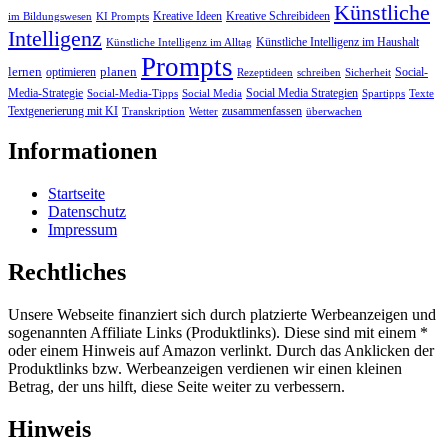
Künstliche
Kreative Ideen
Kreative Schreibideen
im Bildungswesen
KI Prompts
Intelligenz
Künstliche Intelligenz im Haushalt
Künstliche Intelligenz im Alltag
Prompts
lernen
planen
optimieren
Social-
Rezeptideen
schreiben
Sicherheit
Media-Strategie
Social Media Strategien
Social-Media-Tipps
Social Media
Spartipps
Texte
Textgenerierung mit KI
zusammenfassen
Transkription
Wetter
überwachen
Informationen
Startseite
Datenschutz
Impressum
Rechtliches
Unsere Webseite finanziert sich durch platzierte Werbeanzeigen und
sogenannten Affiliate Links (Produktlinks). Diese sind mit einem *
oder einem Hinweis auf Amazon verlinkt. Durch das Anklicken der
Produktlinks bzw. Werbeanzeigen verdienen wir einen kleinen
Betrag, der uns hilft, diese Seite weiter zu verbessern.
Hinweis