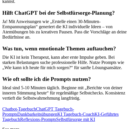
kannst.
Hilft ChatGPT bei der Selbstfürsorge-Planung?
Ja! Mit Anweisungen wie „Erstelle einen 30-Minuten-
Entspannungsplan“ generiert die KI individuelle Ideen – von
Atemübungen bis zu kreativen Pausen. Pass die Vorschläge an deine
Bedürfnisse an.
Was tun, wenn emotionale Themen auftauchen?
Die KI ist kein Therapeut, kann aber erste Impulse geben. Bei
starken Belastungen suche professionelle Hilfe. Nutze Prompts wie
„Wie kann ich heute für mich sorgen?“ für sanfte Lösungsansätze.
Wie oft sollte ich die Prompts nutzen?
Ideal sind 5-10 Minuten täglich. Beginne mit „Berichte von deiner
inneren Stimmung heute“ für regelmäßige Selbstchecks. Konsistenz
vertieft die Selbstwahrnehmung langfristig.
Chatbot-Tagebuch
ChatGPT Tagebuch-
Prompts
Dankbarkeitsübungen
KI Tagebuch-Coach
KI-Geführtes
Tagebuch
Reflexions-Prompts
Selbstfürsorge mit KI