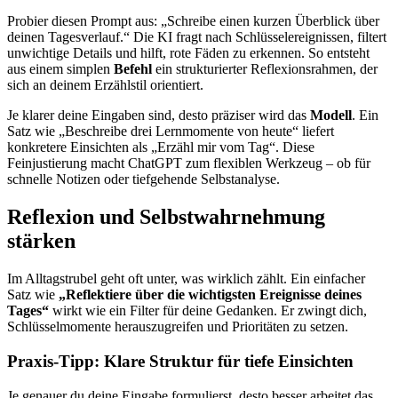
Probier diesen Prompt aus: „Schreibe einen kurzen Überblick über
deinen Tagesverlauf.“ Die KI fragt nach Schlüsselereignissen, filtert
unwichtige Details und hilft, rote Fäden zu erkennen. So entsteht
aus einem simplen
Befehl
ein strukturierter Reflexionsrahmen, der
sich an deinem Erzählstil orientiert.
Je klarer deine Eingaben sind, desto präziser wird das
Modell
. Ein
Satz wie „Beschreibe drei Lernmomente von heute“ liefert
konkretere Einsichten als „Erzähl mir vom Tag“. Diese
Feinjustierung macht ChatGPT zum flexiblen Werkzeug – ob für
schnelle Notizen oder tiefgehende Selbstanalyse.
Reflexion und Selbstwahrnehmung
stärken
Im Alltagstrubel geht oft unter, was wirklich zählt. Ein einfacher
Satz wie
„Reflektiere über die wichtigsten Ereignisse deines
Tages“
wirkt wie ein Filter für deine Gedanken. Er zwingt dich,
Schlüsselmomente herauszugreifen und Prioritäten zu setzen.
Praxis-Tipp: Klare Struktur für tiefe Einsichten
Je genauer du deine Eingabe formulierst, desto besser arbeitet das