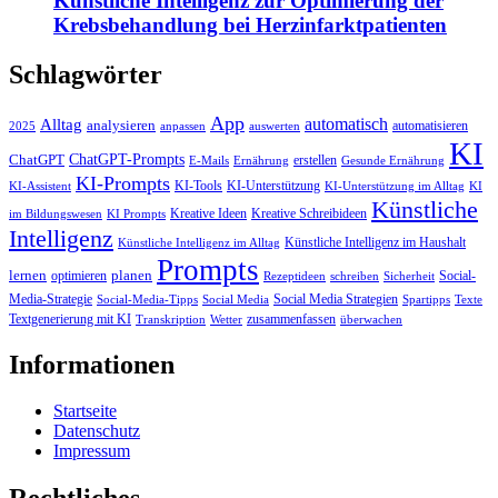
Künstliche Intelligenz zur Optimierung der
Krebsbehandlung bei Herzinfarktpatienten
Schlagwörter
App
automatisch
Alltag
analysieren
automatisieren
2025
anpassen
auswerten
KI
ChatGPT-Prompts
ChatGPT
erstellen
E-Mails
Ernährung
Gesunde Ernährung
KI-Prompts
KI-Tools
KI-Unterstützung
KI-Assistent
KI-Unterstützung im Alltag
KI
Künstliche
Kreative Ideen
Kreative Schreibideen
im Bildungswesen
KI Prompts
Intelligenz
Künstliche Intelligenz im Haushalt
Künstliche Intelligenz im Alltag
Prompts
lernen
planen
optimieren
Social-
Rezeptideen
schreiben
Sicherheit
Media-Strategie
Social Media Strategien
Social-Media-Tipps
Social Media
Spartipps
Texte
Textgenerierung mit KI
zusammenfassen
Transkription
Wetter
überwachen
Informationen
Startseite
Datenschutz
Impressum