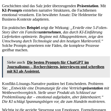
Geschichten sind das Salz jeder überzeugenden
Präsentation
. Mit
KI-Prompts
entstehen narrative Strukturen, die Fachthemen
emotional verankern. Ein bewährter Ansatz: Die Heldenreise für
Business-Kontexte adaptieren.
Ein praktisches
Beispiel
zeigt die Wirkung:
„Erstelle eine 5-Folien-
Story über ein Familien
unternehmen
, das durch KI-Einführung
Lieferketten optimierte. Beginne mit Alltagsproblemen, zeige den
Umschwung durch Technologie und den heutigen Marktvorteil.“
Solche Prompts generieren rote Fäden, die komplexe Prozesse
greifbar machen.
Siehe auch
Die besten Prompts für ChatGPT im
Journalismus – Recherchieren, interviewen und schreiben
mit KI als Assistent.
Konflikt-Lösungs-Narrative punkten bei Entscheidern. Probieren
Sie:
„Entwickle eine Dramaturgie für eine Vertriebs
präsentation
mit
Wettbewerbsvergleich. Stelle unser Produkt als Schlüssel zur
Problemlösung dar – emotional aufgeladen, aber faktenbasiert.“
Die KI schlägt Spannungsbögen vor, die zum Handeln motivieren.
Wichtig ist die gezielte Steuerung von Emotionen. Formulierungen