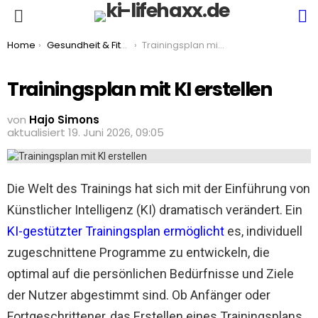
S
Menu
You are here:
Home
Gesundheit & Fitness
Trainingsplan mit KI erstellen
Trainingsplan mit KI erstellen
von
Hajo Simons
aktualisiert
19. Juni 2026, 09:05
Die Welt des Trainings hat sich mit der Einführung von
Künstlicher Intelligenz (KI) dramatisch verändert. Ein
KI-gestützter Trainingsplan ermöglicht
es, individuell
zugeschnittene Programme zu entwickeln, die
optimal auf die persönlichen Bedürfnisse und Ziele
der Nutzer abgestimmt sind. Ob Anfänger oder
Fortgeschrittener, das Erstellen eines Trainingsplans