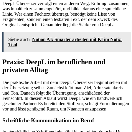
DeepL Übersetzer verfolgt einen anderen Weg: Er bringt zusammen,
was inhaltlich zusammengehört, und bildet daraus eine sprachliche
Linie. Wer einen Fachtext überträgt, benötigt keine Liste von
Fragmenten, sondern einen lesbaren Text, der dem Zweck des
Originals entspricht. Genau hier liegt die Stärke von DeepL.
Siehe auch
Notion AI: Smarter arbeiten mit KI im Notiz-
Tool
Praxis: DeepL im beruflichen und
privaten Alltag
Die praktische Arbeit mit dem DeepL Übersetzer beginnt selten mit
der Übersetzung selbst. Zunächst klärt man Ziel, Adressatenkreis
und Ton. Danach folgt die Übertragung, anschließend der
Feinschliff. In diesem Ablauf wirkt DeepL wie ein handwerklich
geschulter Partner: Es bereitet den Stoff vor, schlägt Formulierungen
vor und lässt genügend Raum, um Nuancen anzupassen.
Schriftliche Kommunikation im Beruf
Im geschäftlichen Schriftverkehr zählt klare, ruhige Sprache. Der