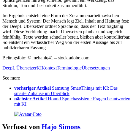
Sprachgrenzen hinweg schreibt, gewinnt ein Werkzeug, das
Struktur, Ton und Lesbarkeit zusammenführt.
Im Ergebnis entsteht eine Form der Zusammenarbeit zwischen
Mensch und System: Der Mensch legt Ziel, Inhalt und Haltung fest;
der DeepL Übersetzer ordnet Sprache so, dass der Text tragfähig
wird. Diese Verbindung macht Übersetzen planbar und zugleich
feinfühlig. Texte werden schneller bereit, bleiben aber kontrollierbar.
So entsteht ein verlässlicher Weg von der ersten Aussage bis zur
publizierbaren Fassung.
Beitragsfoto: © mehaniq41 – stock.adobe.com
DeepL Übersetzer
KI
Kontext
Terminologie
Übersetzungen
See more
vorheriger Artikel
Samsung SmartThings mit KI: Das
smarte Zuhause im Überblick
nächster Artikel
Hound Sprachassistent: Fragen beantworten
mit KI
Verfasst von
Hajo Simons