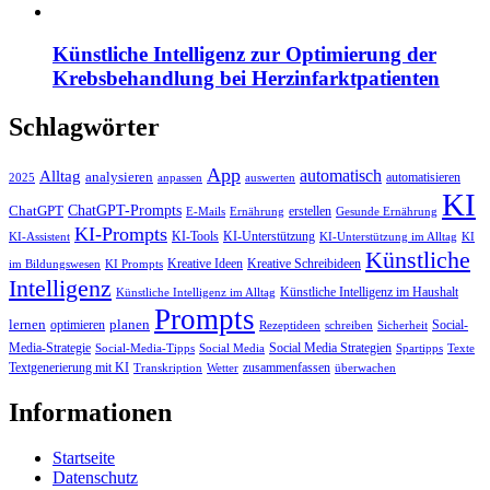
Künstliche Intelligenz zur Optimierung der
Krebsbehandlung bei Herzinfarktpatienten
Schlagwörter
App
automatisch
Alltag
analysieren
automatisieren
2025
anpassen
auswerten
KI
ChatGPT-Prompts
ChatGPT
erstellen
E-Mails
Ernährung
Gesunde Ernährung
KI-Prompts
KI-Tools
KI-Unterstützung
KI-Assistent
KI-Unterstützung im Alltag
KI
Künstliche
Kreative Ideen
Kreative Schreibideen
im Bildungswesen
KI Prompts
Intelligenz
Künstliche Intelligenz im Haushalt
Künstliche Intelligenz im Alltag
Prompts
lernen
planen
optimieren
Social-
Rezeptideen
schreiben
Sicherheit
Media-Strategie
Social Media Strategien
Social-Media-Tipps
Social Media
Spartipps
Texte
Textgenerierung mit KI
zusammenfassen
Transkription
Wetter
überwachen
Informationen
Startseite
Datenschutz