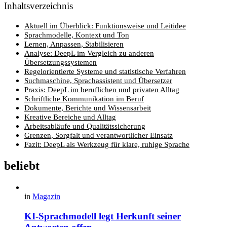
Inhaltsverzeichnis
Aktuell im Überblick: Funktionsweise und Leitidee
Sprachmodelle, Kontext und Ton
Lernen, Anpassen, Stabilisieren
Analyse: DeepL im Vergleich zu anderen
Übersetzungssystemen
Regelorientierte Systeme und statistische Verfahren
Suchmaschine, Sprachassistent und Übersetzer
Praxis: DeepL im beruflichen und privaten Alltag
Schriftliche Kommunikation im Beruf
Dokumente, Berichte und Wissensarbeit
Kreative Bereiche und Alltag
Arbeitsabläufe und Qualitätssicherung
Grenzen, Sorgfalt und verantwortlicher Einsatz
Fazit: DeepL als Werkzeug für klare, ruhige Sprache
beliebt
in
Magazin
KI-Sprachmodell legt Herkunft seiner