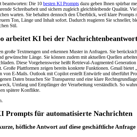
rt beantworten: Die 10
besten KI Prompts
dazu geben Ihnen spürbar me
rende Schreibarbeit und sichern zugleich gleichbleibende Qualität. Vie
chen warten. Sie behalten dennoch den Überblick, weil klare Prompts 
teuern Ton, Länge und Inhalt sofort. Dadurch reagieren Sie schneller, bl
chen Stil.
o arbeitet KI bei der Nachrichtenbeantwor
en große Textmengen und erkennen Muster in Anfragen. Sie berücksich
nd gewünschte Länge. Sie können zudem mit aktuellen Quellen arbeit
achladen. Diese Vorgehensweise heißt Retrieval-Augmented Generation 
eit. Große Plattformen zeigen bereits konkrete Funktionen. Gmail biete
 von E-Mails. Outlook mit Copilot erstellt Entwürfe und überführt Prom
ogenen Daten brauchen Sie Transparenz und eine klare Rechtsgrundl
weck, Umfang und Empfänger der Verarbeitung verständlich. So wahre
en spätere Konflikte.
n.
KI Prompts für automatisierte Nachrichten
kurze, höfliche Antwort auf diese geschäftliche Anfrage