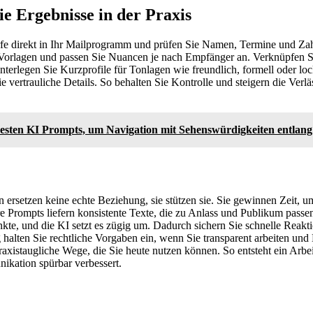
ie Ergebnisse in der Praxis
 direkt in Ihr Mailprogramm und prüfen Sie Namen, Termine und Zahl
 Vorlagen und passen Sie Nuancen je nach Empfänger an. Verknüpfen 
nterlegen Sie Kurzprofile für Tonlagen wie freundlich, formell oder lock
 vertrauliche Details. So behalten Sie Kontrolle und steigern die Verläs
besten KI Prompts, um Navigation mit Sehenswürdigkeiten entlang
 ersetzen keine echte Beziehung, sie stützen sie. Sie gewinnen Zeit, 
e Prompts liefern konsistente Texte, die zu Anlass und Publikum passen
e, und die KI setzt es zügig um. Dadurch sichern Sie schnelle Reakti
ig halten Sie rechtliche Vorgaben ein, wenn Sie transparent arbeiten un
axistaugliche Wege, die Sie heute nutzen können. So entsteht ein Arbeit
ikation spürbar verbessert.