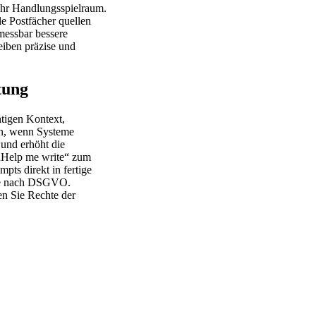
hr Handlungsspielraum.
le Postfächer quellen
messbar bessere
eiben präzise und
tung
tigen Kontext,
en, wenn Systeme
und erhöht die
t „Help me write“ zum
pts direkt in fertige
age nach DSGVO.
n Sie Rechte der