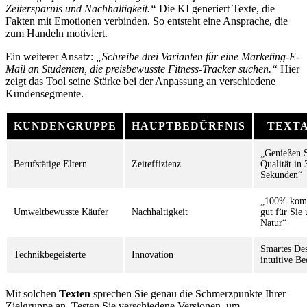
Zeitersparnis und Nachhaltigkeit.“
Die KI generiert Texte, die
Fakten mit Emotionen verbinden. So entsteht eine Ansprache, die
zum Handeln motiviert.
Ein weiterer Ansatz:
„Schreibe drei Varianten für eine Marketing-E-
Mail an Studenten, die preisbewusste Fitness-Tracker suchen.“
Hier
zeigt das Tool seine Stärke bei der Anpassung an verschiedene
Kundensegmente.
KUNDENGRUPPE
HAUPTBEDÜRFNIS
TEXT
„Genießen S
Berufstätige Eltern
Zeiteffizienz
Qualität in 
Sekunden“
„100% komp
Umweltbewusste Käufer
Nachhaltigkeit
gut für Sie 
Natur“
Smartes De
Technikbegeisterte
Innovation
intuitive B
Mit solchen
Texten
sprechen Sie genau die Schmerzpunkte Ihrer
Zielgruppe an. Testen Sie verschiedene Versionen, um