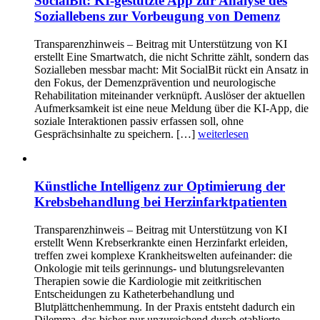
SocialBit: KI-gestützte App zur Analyse des
Soziallebens zur Vorbeugung von Demenz
Transparenzhinweis – Beitrag mit Unterstützung von KI
erstellt Eine Smartwatch, die nicht Schritte zählt, sondern das
Sozialleben messbar macht: Mit SocialBit rückt ein Ansatz in
den Fokus, der Demenzprävention und neurologische
Rehabilitation miteinander verknüpft. Auslöser der aktuellen
Aufmerksamkeit ist eine neue Meldung über die KI-App, die
soziale Interaktionen passiv erfassen soll, ohne
Gesprächsinhalte zu speichern. […]
weiterlesen
Künstliche Intelligenz zur Optimierung der
Krebsbehandlung bei Herzinfarktpatienten
Transparenzhinweis – Beitrag mit Unterstützung von KI
erstellt Wenn Krebserkrankte einen Herzinfarkt erleiden,
treffen zwei komplexe Krankheitswelten aufeinander: die
Onkologie mit teils gerinnungs- und blutungsrelevanten
Therapien sowie die Kardiologie mit zeitkritischen
Entscheidungen zu Katheterbehandlung und
Blutplättchenhemmung. In der Praxis entsteht dadurch ein
Dilemma, das bisher nur unzureichend durch etablierte