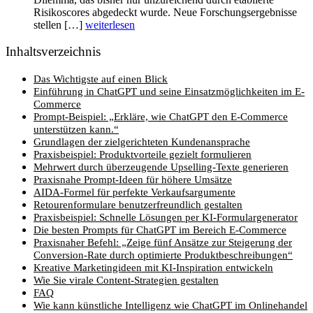
Risikoscores abgedeckt wurde. Neue Forschungsergebnisse
stellen […]
weiterlesen
Inhaltsverzeichnis
Das Wichtigste auf einen Blick
Einführung in ChatGPT und seine Einsatzmöglichkeiten im E-
Commerce
Prompt-Beispiel: „Erkläre, wie ChatGPT den E-Commerce
unterstützen kann.“
Grundlagen der zielgerichteten Kundenansprache
Praxisbeispiel: Produktvorteile gezielt formulieren
Mehrwert durch überzeugende Upselling-Texte generieren
Praxisnahe Prompt-Ideen für höhere Umsätze
AIDA-Formel für perfekte Verkaufsargumente
Retourenformulare benutzerfreundlich gestalten
Praxisbeispiel: Schnelle Lösungen per KI-Formulargenerator
Die besten Prompts für ChatGPT im Bereich E-Commerce
Praxisnaher Befehl: „Zeige fünf Ansätze zur Steigerung der
Conversion-Rate durch optimierte Produktbeschreibungen“
Kreative Marketingideen mit KI-Inspiration entwickeln
Wie Sie virale Content-Strategien gestalten
FAQ
Wie kann künstliche Intelligenz wie ChatGPT im Onlinehandel