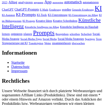
App
automatisch
Alltag
analysieren
automatisieren
2025
anpassen
auswerten
KI
ChatGPT-Prompts
ChatGPT
erstellen
E-Mails
Ernährung
Gesunde Ernährung
KI-Prompts
KI-Tools
KI-Unterstützung
KI-Assistent
KI-Unterstützung im Alltag
KI
Künstliche
Kreative Ideen
Kreative Schreibideen
im Bildungswesen
KI Prompts
Intelligenz
Künstliche Intelligenz im Haushalt
Künstliche Intelligenz im Alltag
Prompts
lernen
planen
optimieren
Social-
Rezeptideen
schreiben
Sicherheit
Media-Strategie
Social Media Strategien
Social-Media-Tipps
Social Media
Spartipps
Texte
Textgenerierung mit KI
zusammenfassen
Transkription
Wetter
überwachen
Informationen
Startseite
Datenschutz
Impressum
Rechtliches
Unsere Webseite finanziert sich durch platzierte Werbeanzeigen und
sogenannten Affiliate Links (Produktlinks). Diese sind mit einem *
oder einem Hinweis auf Amazon verlinkt. Durch das Anklicken der
Produktlinks bzw. Werbeanzeigen verdienen wir einen kleinen