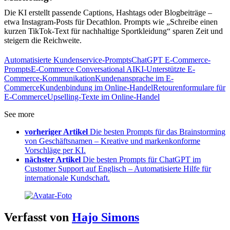
Die KI erstellt passende Captions, Hashtags oder Blogbeiträge –
etwa Instagram-Posts für Decathlon. Prompts wie „Schreibe einen
kurzen TikTok-Text für nachhaltige Sportkleidung“ sparen Zeit und
steigern die Reichweite.
Automatisierte Kundenservice-Prompts
ChatGPT E-Commerce-
Prompts
E-Commerce Conversational AI
KI-Unterstützte E-
Commerce-Kommunikation
Kundenansprache im E-
Commerce
Kundenbindung im Online-Handel
Retourenformulare für
E-Commerce
Upselling-Texte im Online-Handel
See more
vorheriger Artikel
Die besten Prompts für das Brainstorming
von Geschäftsnamen – Kreative und markenkonforme
Vorschläge per KI.
nächster Artikel
Die besten Prompts für ChatGPT im
Customer Support auf Englisch – Automatisierte Hilfe für
internationale Kundschaft.
Verfasst von
Hajo Simons