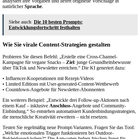
analysiert Ihre Vorgaben und liefert originelle Vorschläge in
natürlicher
Sprache
.
Siehe auch
Die 10 besten Prompts:
Entwicklungsfortschritt festhalten
Wie Sie virale Content-Strategien gestalten
Probieren Sie diesen Befehl: „Erstelle eine Cross-Channel-
Kampagne für vegane Snacks –
Ziel
: junge Gesundheitsbewusste
über TikTok und Newsletter erreichen.“ Die KI generiert dazu:
• Influencer-Kooperationen mit Rezept-Videos
• Limited Editions mit User-generated-Content-Wettbewerb
• Countdown-Angebote für Newsletter-Abonnenten
Ein weiteres Beispiel: „Entwickle drei Follow-up-Aktionen nach
einem Kauf – inklusive
Anschluss
-Angebote und Community-
Einbindung.“ So entstehen automatisiert Kundenbindungsstrategien,
die menschliche Kreativität erweitern – nicht ersetzen.
Testen Sie regelmäßig neue Prompt-Varianten. Fragen Sie das Tool:
„Welche emotionalen Trigger funktionieren bei Outdoor-
Bekleidungskäufern?“ Die Antworten liefern frischen Input für