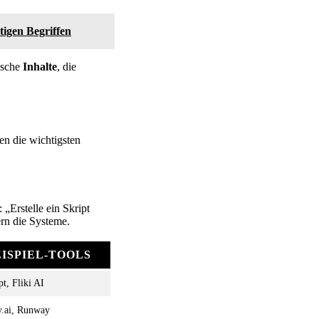
tigen Begriffen
ische
Inhalte
, die
en die wichtigsten
 „Erstelle ein Skript
ern die Systeme.
EISPIEL-TOOLS
pt, Fliki AI
y.ai, Runway