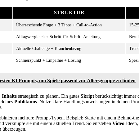
P
STRUKTUR
Überraschende Frage + 3 Tipps + Call-to-Action
15-25
Alltagsvergleich + Schritt-für-Schritt-Anleitung
Beruf
Aktuelle Challenge + Branchenbezug
Tren
Schmerzpunkt + Empathie + Lösung
Spezi
besten KI Prompts, um Spiele passend zur Altersgruppe zu finden
,
Inhalte
strategisch zu planen. Ein gutes
Skript
berücksichtigt immer 
 deines
Publikums
. Nutze klare Handlungsanweisungen in deinen Prompt
s.
mbinieren mehrere Prompt-Typen. Beispiel: Starte mit einem Behind-th
nd verknüpfe sie mit einem aktuellen Trend. So entstehen
Video
-Ideen,
 überzeugen.