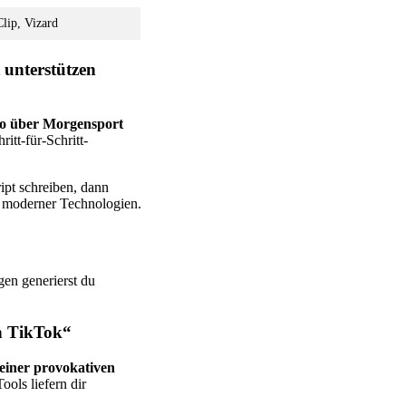
lip, Vizard
 unterstützen
eo über Morgensport
ritt-für-Schritt-
ipt schreiben, dann
moderner Technologien.
en generierst du
en TikTok“
 einer provokativen
Tools liefern dir