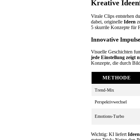
Kreative Ideen
Virale Clips entstehen 
dabei, originelle
Ideen
zu
5 skurrile Konzepte für 
Innovative Impulse 
Visuelle Geschichten fu
jede Einstellung zeig
Konzepte, die durch Bil
METHODE
Trend-Mix
Perspektivwechsel
Emotions-Turbo
Wichtig: KI liefert
Ideen
guter Trick: Nutze den 