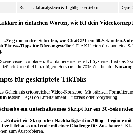
Rohmaterial analysieren & Highlights erstellen
Opus C
Erkläre in einfachen Worten, wie KI dein Videokonzept
s:
„Zeig mir in drei Schritten, wie ChatGPT ein 60-Sekunden-Vid
it Fitness-Tipps für Büroangestellte“
. Die KI liefert dir dann eine Sch
g
.
 Szene visuell zu planen. Kombiniere mehrere KI-Systeme: Erst das Skr
hließlich Untertitel hinzufügen. So sparst du 70% Zeit bei der
Nutzung
mpts für geskriptete TikToks
das Geheimnis erfolgreicher
Video
-Konzepte. Mit präzisen Formulierung
kum
fesseln – egal ob Entertainment, Tutorials oder Storytelling.
Schreibe ein unterhaltsames Skript für ein 30-Sekund
s:
„Entwirf ein Skript über Nachhaltigkeit im Alltag – beginne mit
eative Lifehacks und ende mit einer Challenge für Zuschauer“
. KI-
onen zum Ausprobieren.