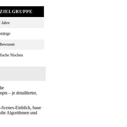
ZIELGRUPPE
 Jahre
stätige
dbewusste
fische Nischen
die
s – je detaillierter,
e-Scenes-Einblick, baue
 die Algorithmen und