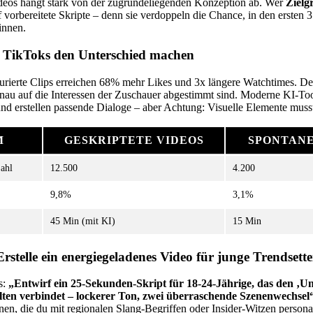
deos hängt stark von der zugrundeliegenden Konzeption ab. Wer
Zielg
uf vorbereitete Skripte – denn sie verdoppeln die Chance, in den ersten
innen.
 TikToks den Unterschied machen
kturierte Clips erreichen 68% mehr Likes und 3x längere Watchtimes. De
genau auf die Interessen der Zuschauer abgestimmt sind. Moderne KI-T
nd erstellen passende Dialoge – aber Achtung: Visuelle Elemente musst
M
GESKRIPTETE VIDEOS
SPONTAN
ahl
12.500
4.200
9,8%
3,1%
45 Min (mit KI)
15 Min
rstelle ein energiegeladenes Video für junge Trendsett
s:
„Entwirf ein 25-Sekunden-Skript für 18-24-Jährige, das den ‚Un
lten verbindet – lockerer Ton, zwei überraschende Szenenwechsel
en, die du mit regionalen Slang-Begriffen oder Insider-Witzen personali