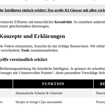
he Intelligenz einfach erklärt: Das große KI-Glossar mit allen wich
echnische Effizienz mit menschlicher
Kreativität
. So entstehen authent
Nutzer gleichermaßen überzeugen.
Konzepte und Erklärungen
k-Videos einzusetzen, brauchst du das richtige Basiswissen. Wir erklär
e verschiedene
Tools
zusammenarbeiten.
iffe verständlich erklärt
 Bedienungsanleitung für künstliche Intelligenz. Je genauer du schreibst:
Teenager mit 3 humorvollen Pointen“, desto passendere Vorschläge lief
FUNKTION
B
Automatische Schnitte & Untertitel
Descri
en
Skripte in fertige Clips umwandeln
Pictor