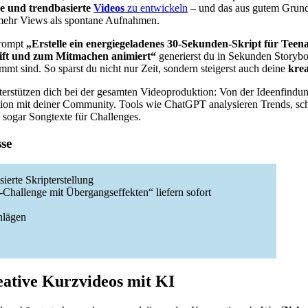
e und trendbasierte
Videos
zu entwickeln
– und das aus gutem Grund:
 mehr Views als spontane Aufnahmen.
Prompt
„Erstelle ein energiegeladenes 30-Sekunden-Skript für Teena
eift und zum Mitmachen animiert“
generierst du in Sekunden Storyboa
mmt sind. So sparst du nicht nur Zeit, sondern steigerst auch deine
krea
rstützen dich bei der gesamten Videoproduktion: Von der Ideenfindu
ktion mit deiner Community. Tools wie ChatGPT analysieren Trends, sc
 sogar Songtexte für Challenges.
sse
ierte Skripterstellung
Challenge mit Übergangseffekten“ liefern sofort
hlägen
eative Kurzvideos mit KI