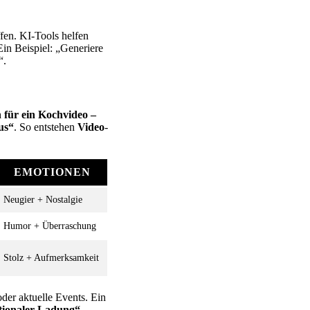
fen. KI-Tools helfen
Ein Beispiel: „Generiere
“.
 für ein Kochvideo –
us“
. So entstehen
Video
-
EMOTIONEN
Neugier + Nostalgie
Humor + Überraschung
Stolz + Aufmerksamkeit
der aktuelle Events. Ein
otionaler Ladung“
.