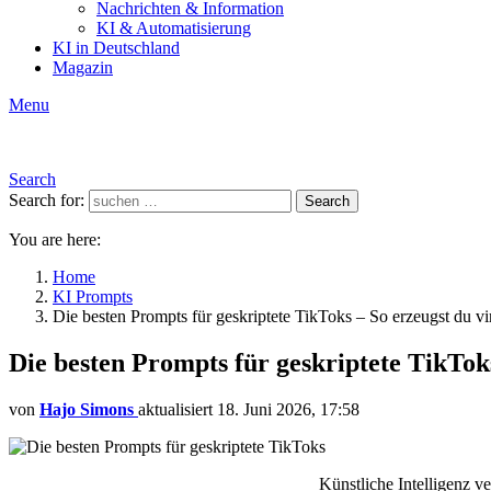
Nachrichten & Information
KI & Automatisierung
KI in Deutschland
Magazin
Menu
Search
Search for:
Search
You are here:
Home
KI Prompts
Die besten Prompts für geskriptete TikToks – So erzeugst du vir
Die besten Prompts für geskriptete TikToks
von
Hajo Simons
aktualisiert
18. Juni 2026, 17:58
Künstliche Intelligenz v