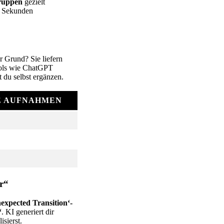
ruppen
gezielt
 3 Sekunden
r Grund? Sie liefern
ools wie ChatGPT
 du selbst ergänzen.
E AUFNAHMEN
er“
expected Transition‘-
“
. KI generiert dir
sierst.