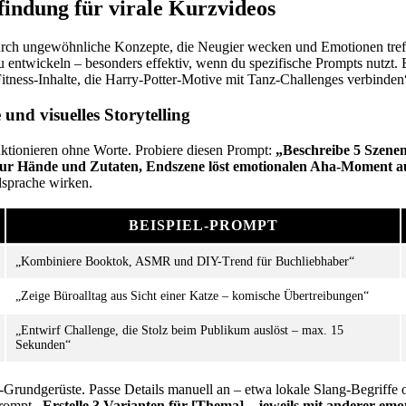
findung für virale Kurzvideos
durch ungewöhnliche Konzepte, die Neugier wecken und Emotionen tref
 entwickeln – besonders effektiv, wenn du spezifische Prompts nutzt. 
Fitness-Inhalte, die Harry-Potter-Motive mit Tanz-Challenges verbinden
und visuelles Storytelling
nktionieren ohne Worte. Probiere diesen Prompt:
„Beschreibe 5 Szenen
t nur Hände und Zutaten, Endszene löst emotionalen Aha-Moment a
dsprache wirken.
BEISPIEL-PROMPT
„Kombiniere Booktok, ASMR und DIY-Trend für Buchliebhaber“
„Zeige Büroalltag aus Sicht einer Katze – komische Übertreibungen“
„Entwirf Challenge, die Stolz beim Publikum auslöst – max. 15
Sekunden“
-Grundgerüste. Passe Details manuell an – etwa lokale Slang-Begriffe o
Prompt
„Erstelle 3 Varianten für [Thema] – jeweils mit anderer em