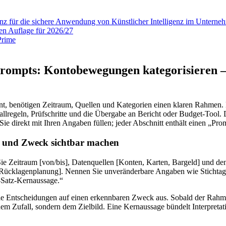
 für die sichere Anwendung von Künstlicher Intelligenz im Unterneh
en Auflage für 2026/27
Prompts: Kontobewegungen kategorisieren –
nnt, benötigen Zeitraum, Quellen und Kategorien einen klaren Rahmen.
llregeln, Prüfschritte und die Übergabe an Bericht oder Budget-Tool.
e direkt mit Ihren Angaben füllen; jeder Abschnitt enthält einen „Promp
 und Zweck sichtbar machen
ie Zeitraum [von/bis], Datenquellen [Konten, Karten, Bargeld] und 
, Rücklagenplanung]. Nennen Sie unveränderbare Angaben wie Stichtag
n-Satz-Kernaussage.“
alle Entscheidungen auf einen erkennbaren Zweck aus. Sobald der Rahmen
em Zufall, sondern dem Zielbild. Eine Kernaussage bündelt Interpretati