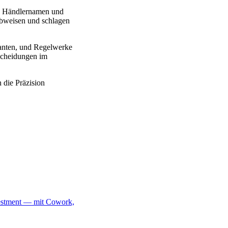
ie Händlernamen und
ibweisen und schlagen
ianten, und Regelwerke
tscheidungen im
 die Präzision
vestment — mit Cowork,