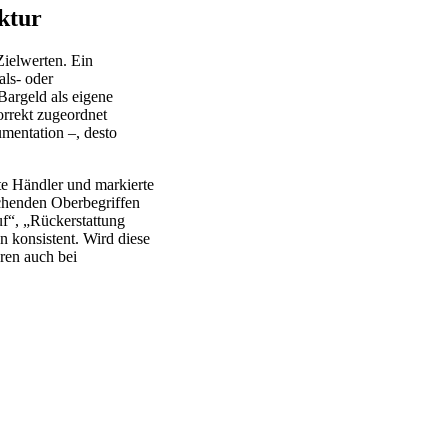
ktur
ielwerten. Ein
als- oder
Bargeld als eigene
orrekt zugeordnet
mentation –, desto
te Händler und markierte
echenden Oberbegriffen
uf“, „Rückerstattung
n konsistent. Wird diese
ren auch bei