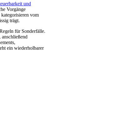
teuerbarkeit und
sche Vorgänge
 kategorisieren vom
sig trägt.
Regeln für Sonderfälle.
, anschließend
nements,
ht ein wiederholbarer