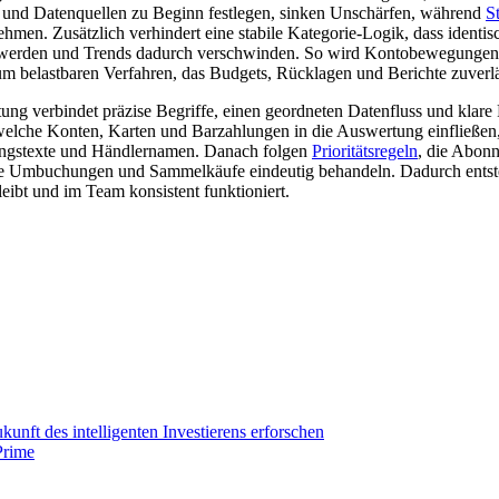
 und Datenquellen zu Beginn festlegen, sinken Unschärfen, während
S
hmen. Zusätzlich verhindert eine stabile Kategorie-Logik, dass identi
t werden und Trends dadurch verschwinden. So wird Kontobewegungen
um belastbaren Verfahren, das Budgets, Rücklagen und Berichte zuverläs
tung verbindet präzise Begriffe, einen geordneten Datenfluss und klare 
 welche Konten, Karten und Barzahlungen in die Auswertung einfließen
ungstexte und Händlernamen. Danach folgen
Prioritätsregeln
, die Abon
ne Umbuchungen und Sammelkäufe eindeutig behandeln. Dadurch entste
leibt und im Team konsistent funktioniert.
unft des intelligenten Investierens erforschen