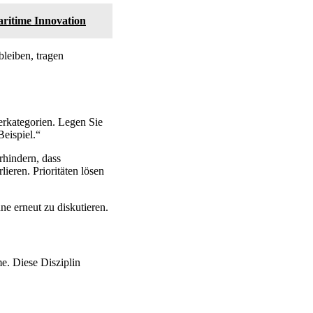
aritime Innovation
leiben, tragen
erkategorien. Legen Sie
Beispiel.“
rhindern, dass
ieren. Prioritäten lösen
ne erneut zu diskutieren.
e. Diese Disziplin