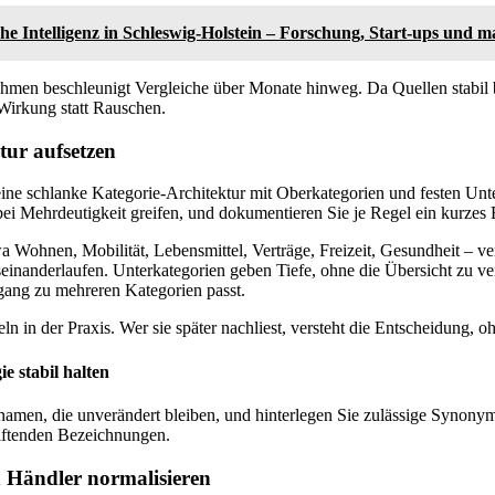
he Intelligenz in Schleswig-Holstein – Forschung, Start-ups und m
ahmen beschleunigt Vergleiche über Monate hinweg. Da Quellen stabil b
irkung statt Rauschen.
tur aufsetzen
eine schlanke Kategorie-Architektur mit Oberkategorien und festen Unt
e bei Mehrdeutigkeit greifen, und dokumentieren Sie je Regel ein kurzes 
a Wohnen, Mobilität, Lebensmittel, Verträge, Freizeit, Gesundheit – ve
inanderlaufen. Unterkategorien geben Tiefe, ohne die Übersicht zu verl
gang zu mehreren Kategorien passt.
n in der Praxis. Wer sie später nachliest, versteht die Entscheidung, oh
e stabil halten
amen, die unverändert bleiben, und hinterlegen Sie zulässige Synonym
riftenden Bezeichnungen.
 Händler normalisieren