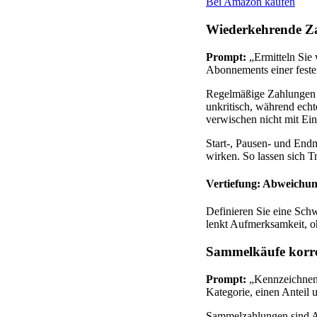
Bei Amazon kaufen
Wiederkehrende Z
Prompt:
„Ermitteln Sie
Abonnements einer feste
Regelmäßige Zahlungen t
unkritisch, während ech
verwischen nicht mit Ein
Start-, Pausen- und End
wirken. So lassen sich T
Vertiefung: Abweichun
Definieren Sie eine Schw
lenkt Aufmerksamkeit, o
Sammelkäufe korrek
Prompt:
„Kennzeichnen S
Kategorie, einen Anteil
Sammelzahlungen sind Al