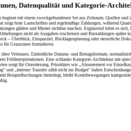
hmen, Datenqualität und Kategorie-Archite
n beginnt mit einem zweckgebundenen Set aus Zeitraum, Quellen und Z
t zeigt feste Lastschriften und regelmäßige Zahlungen, während Quart
kungen glätten und Muster sichtbar machen. Ergänzend lohnt es sich, 
 Abhebungen nicht als Ausgaben erscheinen und Barzahlungen später k
weck – Überblick, Einsparziel, Rücklagenplanung oder steuerliche Doku
eln für Grauzonen formulieren.
t über Vertrauen. Einheitliche Datums- und Betragsformate, normalisier
rn Fehlinterpretationen. Eine schlanke Kategorie-Architektur mit spr
rien sorgt für Orientierung. Prioritäten wie „Abonnement vor Einzelka
“ und „interner Transfer zählt nicht ins Budget“ halten Entscheidunge
mit Beispielbuchungen hinterlegt, bleibt Kontobewegungen kategorisie
hig.