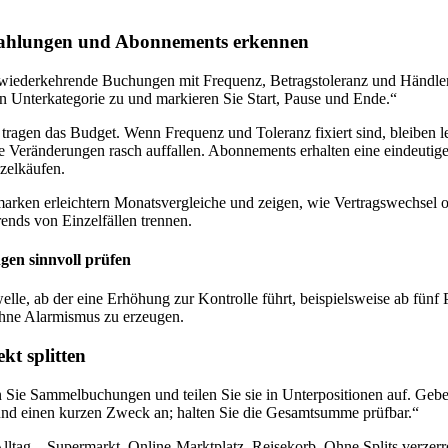
ahlungen und Abonnements erkennen
 wiederkehrende Buchungen mit Frequenz, Betragstoleranz und Händle
n Unterkategorie zu und markieren Sie Start, Pause und Ende.“
ragen das Budget. Wenn Frequenz und Toleranz fixiert sind, bleiben 
te Veränderungen rasch auffallen. Abonnements erhalten eine eindeuti
zelkäufen.
marken erleichtern Monatsvergleiche und zeigen, wie Vertragswechsel 
rends von Einzelfällen trennen.
gen sinnvoll prüfen
elle, ab der eine Erhöhung zur Kontrolle führt, beispielsweise ab fünf
hne Alarmismus zu erzeugen.
t splitten
ie Sammelbuchungen und teilen Sie sie in Unterpositionen auf. Geben
 und einen kurzen Zweck an; halten Sie die Gesamtsumme prüfbar.“
ltag – Supermarkt, Online-Marktplatz, Reisekorb. Ohne Splits verzerr