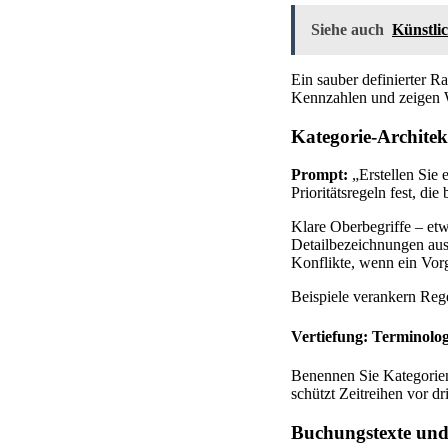
Siehe auch
Künstlic
Ein sauber definierter R
Kennzahlen und zeigen W
Kategorie-Architek
Prompt:
„Erstellen Sie 
Prioritätsregeln fest, di
Klare Oberbegriffe – etw
Detailbezeichnungen ause
Konflikte, wenn ein Vor
Beispiele verankern Regel
Vertiefung: Terminologi
Benennen Sie Kategorien
schützt Zeitreihen vor d
Buchungstexte und