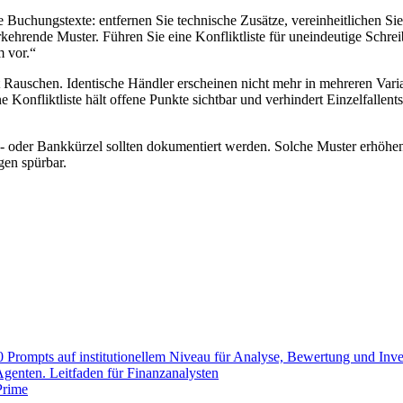
 Buchungstexte: entfernen Sie technische Zusätze, vereinheitlichen S
kehrende Muster. Führen Sie eine Konfliktliste für uneindeutige Schre
m vor.“
t Rauschen. Identische Händler erscheinen nicht mehr in mehreren Var
ne Konfliktliste hält offene Punkte sichtbar und verhindert Einzelfallen
- oder Bankkürzel sollten dokumentiert werden. Solche Muster erhöhen
en spürbar.
0 Prompts auf institutionellem Niveau für Analyse, Bewertung und In
enten. Leitfaden für Finanzanalysten