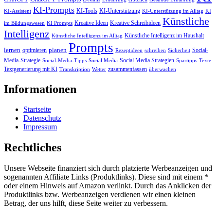
KI-Prompts
KI-Tools
KI-Unterstützung
KI-Assistent
KI-Unterstützung im Alltag
KI
Künstliche
Kreative Ideen
Kreative Schreibideen
im Bildungswesen
KI Prompts
Intelligenz
Künstliche Intelligenz im Haushalt
Künstliche Intelligenz im Alltag
Prompts
lernen
planen
optimieren
Social-
Rezeptideen
schreiben
Sicherheit
Media-Strategie
Social Media Strategien
Social-Media-Tipps
Social Media
Spartipps
Texte
Textgenerierung mit KI
zusammenfassen
Transkription
Wetter
überwachen
Informationen
Startseite
Datenschutz
Impressum
Rechtliches
Unsere Webseite finanziert sich durch platzierte Werbeanzeigen und
sogenannten Affiliate Links (Produktlinks). Diese sind mit einem *
oder einem Hinweis auf Amazon verlinkt. Durch das Anklicken der
Produktlinks bzw. Werbeanzeigen verdienen wir einen kleinen
Betrag, der uns hilft, diese Seite weiter zu verbessern.