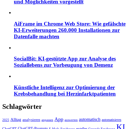
und Möglichkeiten vorgestellt
AiFrame im Chrome Web Store: Wie gefälschte
KI-Erweiterungen 260.000 Installationen zur
Datenfalle machten
SocialBit: KI-gestützte App zur Analyse des
Soziallebens zur Vorbeugung von Demenz
Künstliche Intelligenz zur Optimierung der
Krebsbehandlung bei Herzinfarktpatienten
Schlagwörter
App
automatisch
Alltag
analysieren
automatisieren
2025
anpassen
auswerten
KI
ChatGPT-Prompts
ChatGPT
erstellen
E-Mails
Ernährung
Gesunde Ernährung