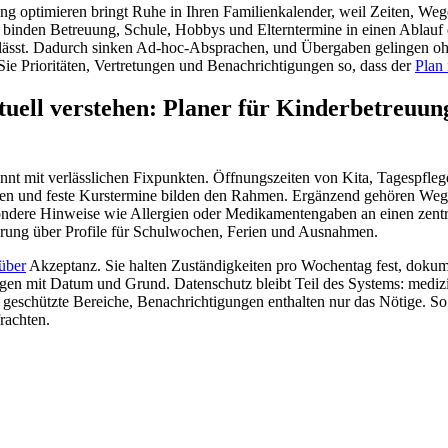
ng optimieren bringt Ruhe in Ihren Familienkalender, weil Zeiten, We
e binden Betreuung, Schule, Hobbys und Elterntermine in einen Ablauf ei
lässt. Dadurch sinken Ad-hoc-Absprachen, und Übergaben gelingen oh
ie Prioritäten, Vertretungen und Benachrichtigungen so, dass der
Plan 
uell verstehen: Planer für Kinderbetreuun
innt mit verlässlichen Fixpunkten. Öffnungszeiten von Kita, Tagespfleg
ten und feste Kurstermine bilden den Rahmen. Ergänzend gehören Wege
dere Hinweise wie Allergien oder Medikamentengaben an einen zentral
uerung über Profile für Schulwochen, Ferien und Ausnahmen.
über
Akzeptanz. Sie halten Zuständigkeiten pro Wochentag fest, dokum
en mit Datum und Grund. Datenschutz bleibt Teil des Systems: medi
geschützte Bereiche, Benachrichtigungen enthalten nur das Nötige. So e
rachten.