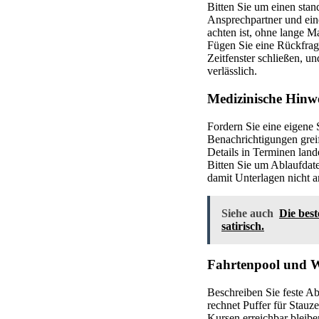
Bitten Sie um einen stan
Ansprechpartner und ein
achten ist, ohne lange Ma
Fügen Sie eine Rückfrage
Zeitfenster schließen, un
verlässlich.
Medizinische Hinwe
Fordern Sie eine eigene 
Benachrichtigungen greif
Details in Terminen land
Bitten Sie um Ablaufdate
damit Unterlagen nicht a
Siehe auch
Die bes
satirisch.
Fahrtenpool und We
Beschreiben Sie feste Ab
rechnet Puffer für Stauz
Kursen erreichbar bleibe