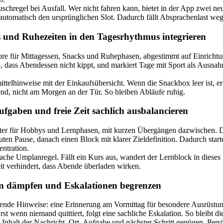
schregel bei Ausfall. Wer nicht fahren kann, bietet in der App zwei neu
t automatisch den ursprünglichen Slot. Dadurch fällt Absprachenlast weg
 und Ruhezeiten in den Tagesrhythmus integrieren
dore für Mittagessen, Snacks und Ruhephasen, abgestimmt auf Einrich
o, dass Abendessen nicht kippt, und markiert Tage mit Sport als Ausna
telhinweise mit der Einkaufsübersicht. Wenn die Snackbox leer ist, er
nd, nicht am Morgen an der Tür. So bleiben Abläufe ruhig.
ufgaben und freie Zeit sachlich ausbalancieren
ster für Hobbys und Lernphasen, mit kurzen Übergängen dazwischen. De
n Pause, danach einen Block mit klarer Zieldefinition. Dadurch starte
ntration.
fache Umplanregel. Fällt ein Kurs aus, wandert der Lernblock in dieses 
it verhindert, dass Abende überladen wirken.
n dämpfen und Eskalationen begrenzen
tende Hinweise: eine Erinnerung am Vormittag für besondere Ausrüstun
st wenn niemand quittiert, folgt eine sachliche Eskalation. So bleibt 
Inhalt der Nachricht. Ort, Aufgabe und nächster Schritt genügen. Persö