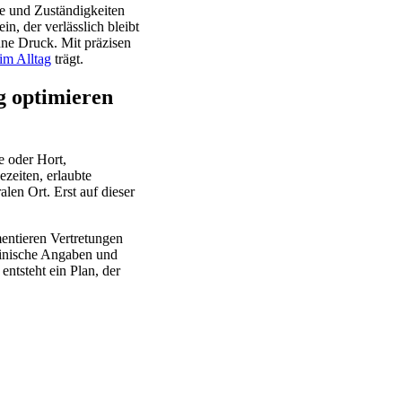
ge und Zuständigkeiten
n, der verlässlich bleibt
ne Druck. Mit präzisen
im Alltag
trägt.
g optimieren
e oder Hort,
zeiten, erlaubte
en Ort. Erst auf dieser
entieren Vertretungen
zinische Angaben und
ntsteht ein Plan, der