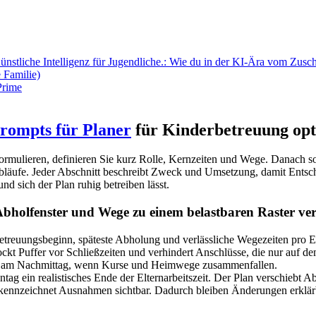
nstliche Intelligenz für Jugendliche.: Wie du in der KI-Ära vom Zusc
e Familie)
rompts für Planer
für Kinderbetreuung op
ormulieren, definieren Sie kurz Rolle, Kernzeiten und Wege. Danach s
bläufe. Jeder Abschnitt beschreibt Zweck und Umsetzung, damit Ents
nd sich der Plan ruhig betreiben lässt.
Abholfenster und Wege zu einem belastbaren Raster ve
Betreuungsbeginn, späteste Abholung und verlässliche Wegezeiten pro E
ckt Puffer vor Schließzeiten und verhindert Anschlüsse, die nur auf d
e am Nachmittag, wenn Kurse und Heimwege zusammenfallen.
ag ein realistisches Ende der Elternarbeitszeit. Der Plan verschiebt 
 kennzeichnet Ausnahmen sichtbar. Dadurch bleiben Änderungen erklär