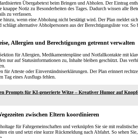
dardisierten Übergabetext beim Bringen und Abholen. Der Eintrag enthä
e knappe Notiz zu Besonderheiten des Tages. Dadurch wissen alle Bete
ils zu verfassen.
 hinzu, wenn eine Abholung nicht bestätigt wird. Der Plan meldet sich
d schlägt alternative Abholpersonen aus der Berechtigungsliste vor. So 
ise, Allergien und Berechtigungen getrennt verwalten
Sektion für Allergien, Medikamentenpläne und Notfallkontakte mit klare
en nur auf Statusinformationen zu, Inhalte bleiben geschützt. Das verhi
en.
n für Atteste oder Einverständniserklärungen. Der Plan erinnert rechtz
m Tag eines Ausflugs fehlen.
ten Prompts für KI-generierte Witze – Kreativer Humor auf Knopfd
gezeiten zwischen Eltern koordinieren
holtage für Fahrgemeinschaften und verknüpfen Sie sie mit realistisch
eiten ein und setzt eine kurze Rückmeldung nach Abfahrt. So sehen Sie
n.