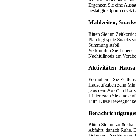
Ergänzen Sie eine Austau
bestätigte Option ersetz
Mahlzeiten, Snacks
Bitten Sie um Zeitkorri
Plan legt späte Snacks s
Stimmung stabil.
Verknüpfen Sie Lebensmit
Nachfüllnotiz am Vorabe
Aktivitäten, Hausa
Formulieren Sie Zeitfen
Hausaufgaben zehn Minute
„aus dem Auto“ in Konze
Hinterlegen Sie eine ein
Luft. Diese Beweglichke
Benachrichtigunge
Bitten Sie um zurückhal
Abfahrt, danach Ruhe. Er
Definieren Sie Form und 