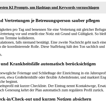
besten KI Prompts, um Hashtags und Keywords vorzuschlagen
d Vertretungen je Betreuungsperson sauber pflegen
gkeiten pro Tag und benennen Sie eine Vertretung mit gleicher Befugni
Vertretung vor und erstellt eine Notiz mit Grund und Gültigkeit. So ble
nn Termine kollidieren.
alationen, falls niemand bestätigt. Eine zweite Nachricht geht nach eine
n die koordinierende Rolle. Diese Staffelung hält den Ton sachlich und
n.
e und Krankheitsfälle automatisch berücksichtigen
bewegliche Feiertage und Schließtage der Einrichtung in ein Jahresprofi
tiven, etwa Großelternhilfe oder flexible Arbeitsfenster, und markiert En
che beginnt.
eitsprofil mit kurzer Checkliste. Der Eintrag nennt Kontaktwege, Ersa
 Genesung kehrt der Plan automatisch zum regulären Profil zurück.
ck-in/Check-out und kurzen Notizen absichern