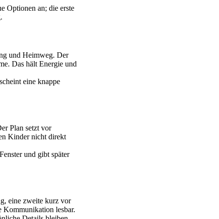
e Optionen an; die erste
.
tung und Heimweg. Der
hme. Das hält Energie und
scheint eine knappe
r Plan setzt vor
n Kinder nicht direkt
Fenster und gibt später
g, eine zweite kurz vor
die Kommunikation lesbar.
nliche Details bleiben