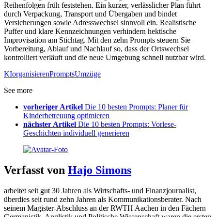
Reihenfolgen früh feststehen. Ein kurzer, verlässlicher Plan führt
durch Verpackung, Transport und Übergaben und bindet
Versicherungen sowie Adresswechsel sinnvoll ein. Realistische
Puffer und klare Kennzeichnungen verhindern hektische
Improvisation am Stichtag. Mit den zehn Prompts steuern Sie
Vorbereitung, Ablauf und Nachlauf so, dass der Ortswechsel
kontrolliert verläuft und die neue Umgebung schnell nutzbar wird.
KI
organisieren
Prompts
Umzüge
See more
vorheriger Artikel
Die 10 besten Prompts: Planer für
Kinderbetreuung optimieren
nächster Artikel
Die 10 besten Prompts: Vorlese-
Geschichten individuell generieren
Verfasst von
Hajo Simons
arbeitet seit gut 30 Jahren als Wirtschafts- und Finanzjournalist,
überdies seit rund zehn Jahren als Kommunikationsberater. Nach
seinem Magister-Abschluss an der RWTH Aachen in den Fächern
Germanistik, Anglistik und Politische Wissenschaft waren die ersten