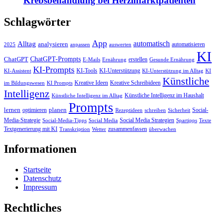
Krebsbehandlung bei Herzinfarktpatienten
Schlagwörter
App
automatisch
Alltag
analysieren
automatisieren
2025
anpassen
auswerten
KI
ChatGPT-Prompts
ChatGPT
erstellen
E-Mails
Ernährung
Gesunde Ernährung
KI-Prompts
KI-Tools
KI-Unterstützung
KI-Assistent
KI-Unterstützung im Alltag
KI
Künstliche
Kreative Ideen
Kreative Schreibideen
im Bildungswesen
KI Prompts
Intelligenz
Künstliche Intelligenz im Haushalt
Künstliche Intelligenz im Alltag
Prompts
lernen
planen
optimieren
Social-
Rezeptideen
schreiben
Sicherheit
Media-Strategie
Social Media Strategien
Social-Media-Tipps
Social Media
Spartipps
Texte
Textgenerierung mit KI
zusammenfassen
Transkription
Wetter
überwachen
Informationen
Startseite
Datenschutz
Impressum
Rechtliches