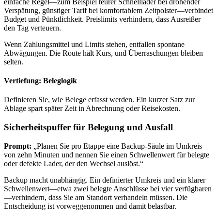
einfache Regel—zum Beispiel teurer Schnelllader bei drohender
Verspätung, günstiger Tarif bei komfortablem Zeitpolster—verbindet
Budget und Pünktlichkeit. Preislimits verhindern, dass Ausreißer
den Tag verteuern.
Wenn Zahlungsmittel und Limits stehen, entfallen spontane
Abwägungen. Die Route hält Kurs, und Überraschungen bleiben
selten.
Vertiefung: Beleglogik
Definieren Sie, wie Belege erfasst werden. Ein kurzer Satz zur
Ablage spart später Zeit in Abrechnung oder Reisekosten.
Sicherheitspuffer für Belegung und Ausfall
Prompt:
„Planen Sie pro Etappe eine Backup-Säule im Umkreis
von zehn Minuten und nennen Sie einen Schwellenwert für belegte
oder defekte Lader, der den Wechsel auslöst.“
Backup macht unabhängig. Ein definierter Umkreis und ein klarer
Schwellenwert—etwa zwei belegte Anschlüsse bei vier verfügbaren
—verhindern, dass Sie am Standort verhandeln müssen. Die
Entscheidung ist vorweggenommen und damit belastbar.