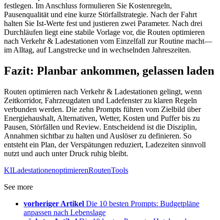
festlegen. Im Anschluss formulieren Sie Kostenregeln,
Pausenqualität und eine kurze Störfallstrategie. Nach der Fahrt
halten Sie Ist-Werte fest und justieren zwei Parameter. Nach drei
Durchläufen liegt eine stabile Vorlage vor, die Routen optimieren
nach Verkehr & Ladestationen vom Einzelfall zur Routine macht—
im Alltag, auf Langstrecke und in wechselnden Jahreszeiten.
Fazit: Planbar ankommen, gelassen laden
Routen optimieren nach Verkehr & Ladestationen gelingt, wenn
Zeitkorridor, Fahrzeugdaten und Ladefenster zu klaren Regeln
verbunden werden. Die zehn Prompts führen vom Zielbild über
Energiehaushalt, Alternativen, Wetter, Kosten und Puffer bis zu
Pausen, Störfällen und Review. Entscheidend ist die Disziplin,
Annahmen sichtbar zu halten und Auslöser zu definieren. So
entsteht ein Plan, der Verspätungen reduziert, Ladezeiten sinnvoll
nutzt und auch unter Druck ruhig bleibt.
KI
Ladestationen
optimieren
Routen
Tools
See more
vorheriger Artikel
Die 10 besten Prompts: Budgetpläne
anpassen nach Lebenslage