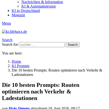
Nachrichten & Information
KI & Automatisierung
KI in Deutschland
Magazin
Menu
Search
Search for:
Search
You are here:
Home
KI Prompts
Die 10 besten Prompts: Routen optimieren nach Verkehr &
Ladestationen
Die 10 besten Prompts: Routen
optimieren nach Verkehr &
Ladestationen
von
Hajo Simons
aktualisiert
19. Juni 2026, 09:17