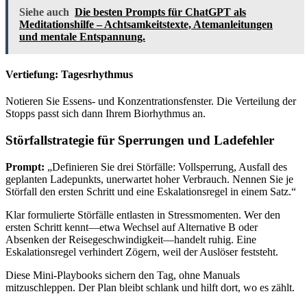
Siehe auch
Die besten Prompts für ChatGPT als
Meditationshilfe – Achtsamkeitstexte, Atemanleitungen
und mentale Entspannung.
Vertiefung: Tagesrhythmus
Notieren Sie Essens- und Konzentrationsfenster. Die Verteilung der
Stopps passt sich dann Ihrem Biorhythmus an.
Störfallstrategie für Sperrungen und Ladefehler
Prompt:
„Definieren Sie drei Störfälle: Vollsperrung, Ausfall des
geplanten Ladepunkts, unerwartet hoher Verbrauch. Nennen Sie je
Störfall den ersten Schritt und eine Eskalationsregel in einem Satz.“
Klar formulierte Störfälle entlasten in Stressmomenten. Wer den
ersten Schritt kennt—etwa Wechsel auf Alternative B oder
Absenken der Reisegeschwindigkeit—handelt ruhig. Eine
Eskalationsregel verhindert Zögern, weil der Auslöser feststeht.
Diese Mini-Playbooks sichern den Tag, ohne Manuals
mitzuschleppen. Der Plan bleibt schlank und hilft dort, wo es zählt.