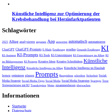
Künstliche Intelligenz zur Optimierung der
Krebsbehandlung bei Herzinfarktpatienten
Schlagwörter
App
automatisch
Alltag
analysieren
automatisieren
2025
anpassen
auswerten
KI
ChatGPT-Prompts
ChatGPT
erstellen
E-Mails
Ernährung
Gesunde Ernährung
KI-Prompts
KI-Tools
KI-Unterstützung
KI-Assistent
KI-Unterstützung im Alltag
KI
Künstliche
Kreative Ideen
Kreative Schreibideen
im Bildungswesen
KI Prompts
Intelligenz
Künstliche Intelligenz im Haushalt
Künstliche Intelligenz im Alltag
Prompts
lernen
planen
optimieren
Social-
Rezeptideen
schreiben
Sicherheit
Media-Strategie
Social Media Strategien
Social-Media-Tipps
Social Media
Spartipps
Texte
Textgenerierung mit KI
zusammenfassen
Transkription
Wetter
überwachen
Informationen
Startseite
Datenschutz