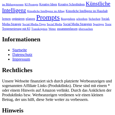
Künstliche
Kreative Ideen
Kreative Schreibideen
im Bildungswesen
KI Prompts
Intelligenz
Künstliche Intelligenz im Haushalt
Künstliche Intelligenz im Alltag
Prompts
lernen
planen
optimieren
Social-
Rezeptideen
schreiben
Sicherheit
Media-Strategie
Social Media Strategien
Social-Media-Tipps
Social Media
Spartipps
Texte
Textgenerierung mit KI
zusammenfassen
Transkription
Wetter
überwachen
Informationen
Startseite
Datenschutz
Impressum
Rechtliches
Unsere Webseite finanziert sich durch platzierte Werbeanzeigen und
sogenannten Affiliate Links (Produktlinks). Diese sind mit einem *
oder einem Hinweis auf Amazon verlinkt. Durch das Anklicken der
Produktlinks bzw. Werbeanzeigen verdienen wir einen kleinen
Betrag, der uns hilft, diese Seite weiter zu verbessern.
Hinweis