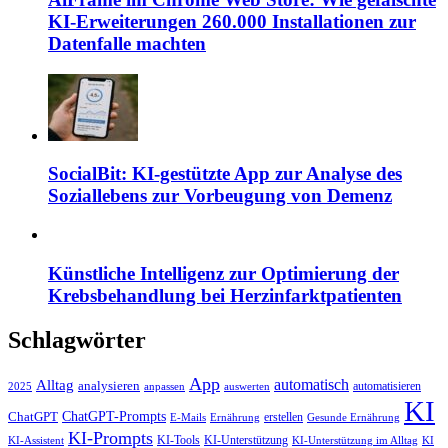
KI-Erweiterungen 260.000 Installationen zur
Datenfalle machten
SocialBit: KI-gestützte App zur Analyse des
Soziallebens zur Vorbeugung von Demenz
Künstliche Intelligenz zur Optimierung der
Krebsbehandlung bei Herzinfarktpatienten
Schlagwörter
App
automatisch
Alltag
analysieren
automatisieren
2025
anpassen
auswerten
KI
ChatGPT-Prompts
ChatGPT
erstellen
E-Mails
Ernährung
Gesunde Ernährung
KI-Prompts
KI-Tools
KI-Unterstützung
KI-Assistent
KI-Unterstützung im Alltag
KI