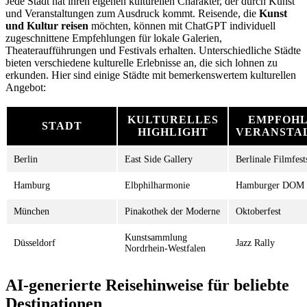
Jede Stadt hat ihren eigenen kulturellen Charakter, der durch Kunst
und Veranstaltungen zum Ausdruck kommt. Reisende, die
Kunst
und Kultur reisen
möchten, können mit ChatGPT individuell
zugeschnittene Empfehlungen für lokale Galerien,
Theateraufführungen und Festivals erhalten. Unterschiedliche Städte
bieten verschiedene kulturelle Erlebnisse an, die sich lohnen zu
erkunden. Hier sind einige Städte mit bemerkenswertem kulturellen
Angebot:
KULTURELLES
EMPFOH
STADT
HIGHLIGHT
VERANSTA
Berlin
East Side Gallery
Berlinale Filmfest
Hamburg
Elbphilharmonie
Hamburger DOM
München
Pinakothek der Moderne
Oktoberfest
Kunstsammlung
Düsseldorf
Jazz Rally
Nordrhein-Westfalen
AI-generierte Reisehinweise für beliebte
Destinationen