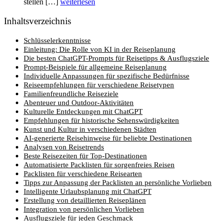
stellen […]
weiterlesen
Inhaltsverzeichnis
Schlüsselerkenntnisse
Einleitung: Die Rolle von KI in der Reiseplanung
Die besten ChatGPT-Prompts für Reisetipps & Ausflugsziele
Prompt-Beispiele für allgemeine Reiseplanung
Individuelle Anpassungen für spezifische Bedürfnisse
Reiseempfehlungen für verschiedene Reisetypen
Familienfreundliche Reiseziele
Abenteuer und Outdoor-Aktivitäten
Kulturelle Entdeckungen mit ChatGPT
Empfehlungen für historische Sehenswürdigkeiten
Kunst und Kultur in verschiedenen Städten
AI-generierte Reisehinweise für beliebte Destinationen
Analysen von Reisetrends
Beste Reisezeiten für Top-Destinationen
Automatisierte Packlisten für sorgenfreies Reisen
Packlisten für verschiedene Reisearten
Tipps zur Anpassung der Packlisten an persönliche Vorlieben
Intelligente Urlaubsplanung mit ChatGPT
Erstellung von detaillierten Reiseplänen
Integration von persönlichen Vorlieben
Ausflugsziele für jeden Geschmack