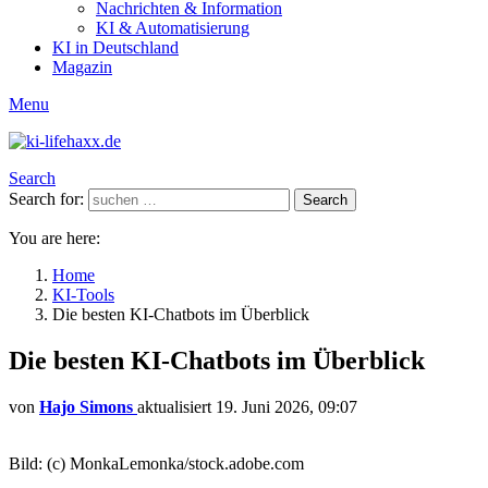
Nachrichten & Information
KI & Automatisierung
KI in Deutschland
Magazin
Menu
Search
Search for:
Search
You are here:
Home
KI-Tools
Die besten KI-Chatbots im Überblick
Die besten KI-Chatbots im Überblick
von
Hajo Simons
aktualisiert
19. Juni 2026, 09:07
Bild: (c) MonkaLemonka/stock.adobe.com