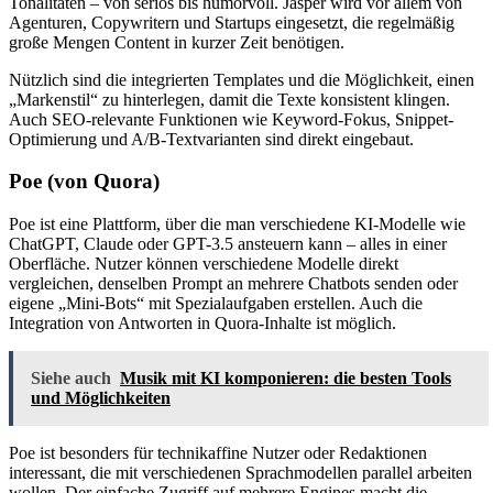
Tonalitäten – von seriös bis humorvoll. Jasper wird vor allem von
Agenturen, Copywritern und Startups eingesetzt, die regelmäßig
große Mengen Content in kurzer Zeit benötigen.
Nützlich sind die integrierten Templates und die Möglichkeit, einen
„Markenstil“ zu hinterlegen, damit die Texte konsistent klingen.
Auch SEO-relevante Funktionen wie Keyword-Fokus, Snippet-
Optimierung und A/B-Textvarianten sind direkt eingebaut.
Poe (von Quora)
Poe ist eine Plattform, über die man verschiedene KI-Modelle wie
ChatGPT, Claude oder GPT-3.5 ansteuern kann – alles in einer
Oberfläche. Nutzer können verschiedene Modelle direkt
vergleichen, denselben Prompt an mehrere Chatbots senden oder
eigene „Mini-Bots“ mit Spezialaufgaben erstellen. Auch die
Integration von Antworten in Quora-Inhalte ist möglich.
Siehe auch
Musik mit KI komponieren: die besten Tools
und Möglichkeiten
Poe ist besonders für technikaffine Nutzer oder Redaktionen
interessant, die mit verschiedenen Sprachmodellen parallel arbeiten
wollen. Der einfache Zugriff auf mehrere Engines macht die