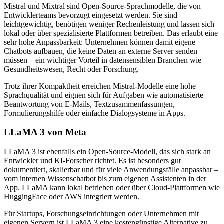
Mistral und Mixtral sind Open-Source-Sprachmodelle, die von
Entwicklerteams bevorzugt eingesetzt werden. Sie sind
leichtgewichtig, benötigen weniger Rechenleistung und lassen sich
lokal oder über spezialisierte Plattformen betreiben. Das erlaubt eine
sehr hohe Anpassbarkeit: Unternehmen können damit eigene
Chatbots aufbauen, die keine Daten an externe Server senden
müssen – ein wichtiger Vorteil in datensensiblen Branchen wie
Gesundheitswesen, Recht oder Forschung.
Trotz ihrer Kompaktheit erreichen Mistral-Modelle eine hohe
Sprachqualität und eignen sich für Aufgaben wie automatisierte
Beantwortung von E-Mails, Textzusammenfassungen,
Formulierungshilfe oder einfache Dialogsysteme in Apps.
LLaMA 3 von Meta
LLaMA 3 ist ebenfalls ein Open-Source-Modell, das sich stark an
Entwickler und KI-Forscher richtet. Es ist besonders gut
dokumentiert, skalierbar und für viele Anwendungsfälle anpassbar –
vom internen Wissenschatbot bis zum eigenen Assistenten in der
App. LLaMA kann lokal betrieben oder über Cloud-Plattformen wie
HuggingFace oder AWS integriert werden.
Für Startups, Forschungseinrichtungen oder Unternehmen mit
eigenen Servern ist LLaMA 3 eine kostengünstige Alternative zu