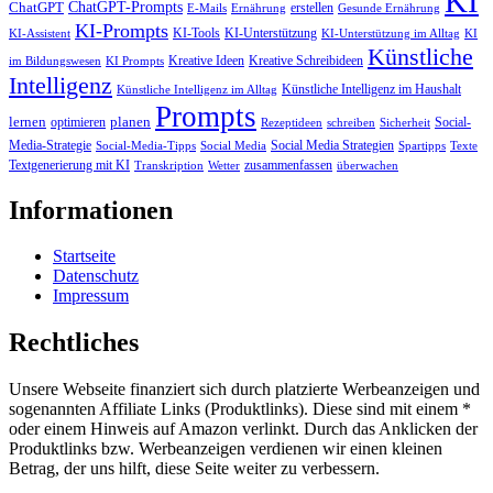
KI
ChatGPT-Prompts
ChatGPT
erstellen
E-Mails
Ernährung
Gesunde Ernährung
KI-Prompts
KI-Tools
KI-Unterstützung
KI-Assistent
KI-Unterstützung im Alltag
KI
Künstliche
Kreative Ideen
Kreative Schreibideen
im Bildungswesen
KI Prompts
Intelligenz
Künstliche Intelligenz im Haushalt
Künstliche Intelligenz im Alltag
Prompts
lernen
planen
optimieren
Social-
Rezeptideen
schreiben
Sicherheit
Media-Strategie
Social Media Strategien
Social-Media-Tipps
Social Media
Spartipps
Texte
Textgenerierung mit KI
zusammenfassen
Transkription
Wetter
überwachen
Informationen
Startseite
Datenschutz
Impressum
Rechtliches
Unsere Webseite finanziert sich durch platzierte Werbeanzeigen und
sogenannten Affiliate Links (Produktlinks). Diese sind mit einem *
oder einem Hinweis auf Amazon verlinkt. Durch das Anklicken der
Produktlinks bzw. Werbeanzeigen verdienen wir einen kleinen
Betrag, der uns hilft, diese Seite weiter zu verbessern.