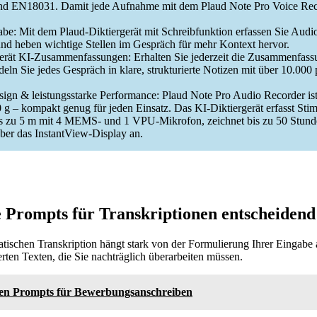
EN18031. Damit jede Aufnahme mit dem Plaud Note Pro Voice Reco
be: Mit dem Plaud-Diktiergerät mit Schreibfunktion erfassen Sie Audi
und heben wichtige Stellen im Gespräch für mehr Kontext hervor.
ät KI-Zusammenfassungen: Erhalten Sie jederzeit die Zusammenfassu
ln Sie jedes Gespräch in klare, strukturierte Notizen mit über 10.000 
sign & leistungsstarke Performance: Plaud Note Pro Audio Recorder is
 g – kompakt genug für jeden Einsatz. Das KI-Diktiergerät erfasst Sti
s zu 5 m mit 4 MEMS- und 1 VPU-Mikrofon, zeichnet bis zu 50 Stunde
über das InstantView-Display an.
Prompts für Transkriptionen entscheidend
matischen Transkription hängt stark von der Formulierung Ihrer Eingab
erten Texten, die Sie nachträglich überarbeiten müssen.
ten Prompts für Bewerbungsanschreiben