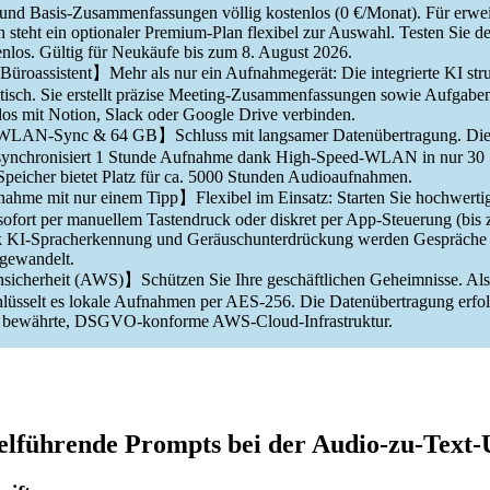
 und Basis-Zusammenfassungen völlig kostenlos (0 €/Monat). Für erwe
n steht ein optionaler Premium-Plan flexibel zur Auswahl. Testen Sie 
enlos. Gültig für Neukäufe bis zum 8. August 2026.
Büroassistent】Mehr als nur ein Aufnahmegerät: Die integrierte KI struk
atisch. Sie erstellt präzise Meeting-Zusammenfassungen sowie Aufgaben
tlos mit Notion, Slack oder Google Drive verbinden.
WLAN-Sync & 64 GB】Schluss mit langsamer Datenübertragung. Diese
n synchronisiert 1 Stunde Aufnahme dank High-Speed-WLAN in nur 30 
eicher bietet Platz für ca. 5000 Stunden Audioaufnahmen.
nahme mit nur einem Tipp】Flexibel im Einsatz: Starten Sie hochwerti
fort per manuellem Tastendruck oder diskret per App-Steuerung (bis 
k KI-Spracherkennung und Geräuschunterdrückung werden Gespräche k
mgewandelt.
cherheit (AWS)】Schützen Sie Ihre geschäftlichen Geheimnisse. Als s
hlüsselt es lokale Aufnahmen per AES-256. Die Datenübertragung erfol
 bewährte, DSGVO-konforme AWS-Cloud-Infrastruktur.
zielführende Prompts bei der Audio-zu-Tex