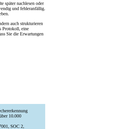
te später nachlesen oder
endig und fehleranfällig.
eben.
dern auch strukturieren
Protokoll, eine
ass Sie die Erwartungen
rechererkennung
über 10.000
27001, SOC 2,