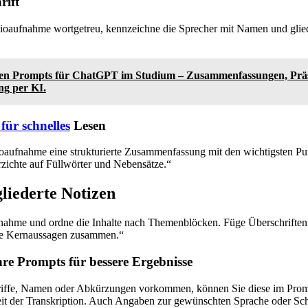
rift
dioaufnahme wortgetreu, kennzeichne die Sprecher mit Namen und glie
ten Prompts für ChatGPT im Studium – Zusammenfassungen, Prä
ng per KI.
ür schnelles
Lesen
dioaufnahme eine strukturierte Zusammenfassung mit den wichtigsten Pu
zichte auf Füllwörter und Nebensätze.“
liederte Notizen
fnahme und ordne die Inhalte nach Themenblöcken. Füge Überschriften
die Kernaussagen zusammen.“
hre Prompts für bessere Ergebnisse
riffe, Namen oder Abkürzungen vorkommen, können Sie diese im Prom
eit der Transkription. Auch Angaben zur gewünschten Sprache oder Sch