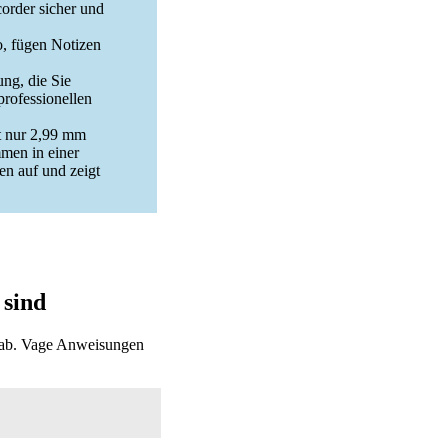
rder sicher und
o, fügen Notizen
ng, die Sie
professionellen
t nur 2,99 mm
mmen in einer
n auf und zeigt
 sind
e ab. Vage Anweisungen