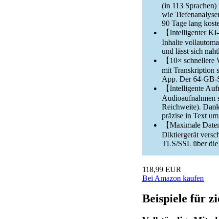
(in 113 Sprachen)
wie Tiefenanalyse
90 Tage lang kost
【Intelligenter KI-
Inhalte vollautom
und lässt sich nah
【10× schnellere 
mit Transkriptio
App. Der 64-GB-Sp
【Intelligente Auf
Audioaufnahmen so
Reichweite). Dan
präzise in Text u
【Maximale Datensi
Diktiergerät versc
TLS/SSL über die
118,99 EUR
Bei Amazon kaufen
Beispiele für 