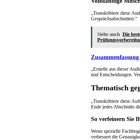
Vollständige Mitsch
„Transkribiere diese Au
Gesprächsabschnitten.“
Siehe auch
Die bes
Prüfungsvorbereitu
Zusammenfassung f
„Erstelle aus dieser Au
und Entscheidungen. Ver
Thematisch geg
„Transkribiere diese Au
Ende jedes Abschnitts 
So verfeinern Sie I
Wenn spezielle Fachbeg
verbessert die Genauigk