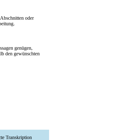
 Abschnitten oder
beitung.
ussagen genügen,
halb den gewünschten
te Transkription