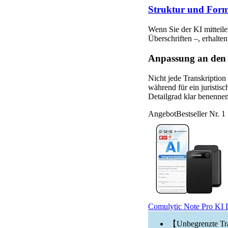
Struktur und For
Wenn Sie der KI mitteile
Überschriften –, erhalte
Anpassung an den 
Nicht jede Transkriptio
während für ein juristis
Detailgrad klar benennen
Angebot
Bestseller Nr. 1
Comulytic Note Pro KI Di
【Unbegrenzte Tran