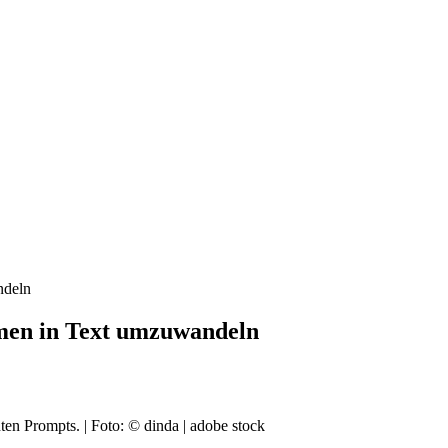
ndeln
men in Text umzuwandeln
en Prompts. | Foto: © dinda | adobe stock