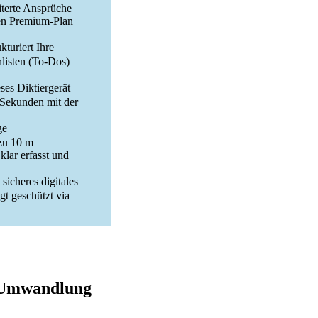
iterte Ansprüche
den Premium-Plan
turiert Ihre
listen (To-Dos)
s Diktiergerät
Sekunden mit der
ge
zu 10 m
lar erfasst und
icheres digitales
gt geschützt via
t-Umwandlung