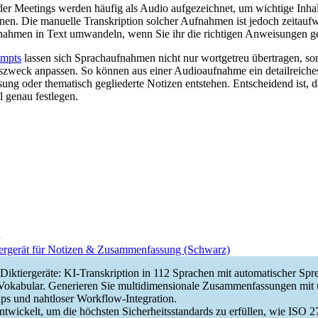
er Meetings werden häufig als Audio aufgezeichnet, um wichtige Inhal
nen. Die manuelle Transkription solcher Aufnahmen ist jedoch zeitaufw
nahmen in Text umwandeln, wenn Sie ihr die richtigen Anweisungen g
ompts
lassen sich Sprachaufnahmen nicht nur wortgetreu übertragen, son
weck anpassen. So können aus einer Audioaufnahme ein detailreiches 
g oder thematisch gegliederte Notizen entstehen. Entscheidend ist, d
l genau festlegen.
ergerät für Notizen & Zusammenfassung (Schwarz)
 Diktiergeräte: KI-Transkription in 112 Sprachen mit automatischer Sp
okabular. Generieren Sie multidimensionale Zusammenfassungen mit 
s und nahtloser Workflow-Integration.
ntwickelt, um die höchsten Sicherheitsstandards zu erfüllen, wie ISO 