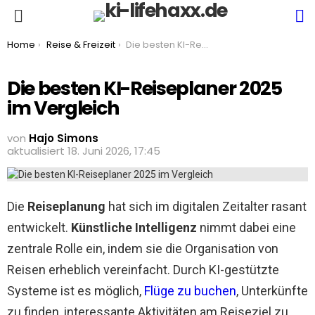
S
Menu
You are here:
Home
Reise & Freizeit
Die besten KI-Reiseplaner 2025 im Vergleich
Die besten KI-Reiseplaner 2025
im Vergleich
von
Hajo Simons
aktualisiert
18. Juni 2026, 17:45
Die
Reiseplanung
hat sich im digitalen Zeitalter rasant
entwickelt.
Künstliche Intelligenz
nimmt dabei eine
zentrale Rolle ein, indem sie die Organisation von
Reisen erheblich vereinfacht. Durch KI-gestützte
Systeme ist es möglich,
Flüge zu buchen
, Unterkünfte
zu finden, interessante Aktivitäten am Reiseziel zu