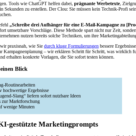
gen. Tools wie ChatGPT helfen dabei,
prägnante Werbetexte
, Zielgr
in Sekunden zu erstellen. Der Clou: Sie müssen kein Technik-Profi sein
uchen.
efehl
„Schreibe drei Aufhänger für eine E-Mail-Kampagne zu [Prod
fort umsetzbare Vorschläge. Diese Methode spart nicht nur Zeit, sondern
ernehmen nutzen bereits solche Techniken, um ihre Marketingabteilung
 wir praxisnah, wie Sie
durch kluge Formulierungen
bessere Ergebnisse
ur Kampagnenplanung – wir erklären Schritt für Schritt, was wirklich fu
nd erhalten konkrete Vorlagen, die Sie sofort testen können.
 einen Blick
ng-Routinearbeiten
iv hochwertige Ergebnisse
ugend-Slang“ liefern sofort nutzbare Ideen
is zur Marktforschung
auf wenige Minuten
KI-gestützte Marketingprompts