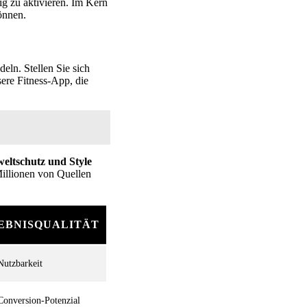
ig zu aktivieren. Im Kern
önnen.
ln. Stellen Sie sich
sere Fitness-App, die
weltschutz und Style
Millionen von Quellen
EBNISQUALITÄT
utzbarkeit
onversion-Potenzial