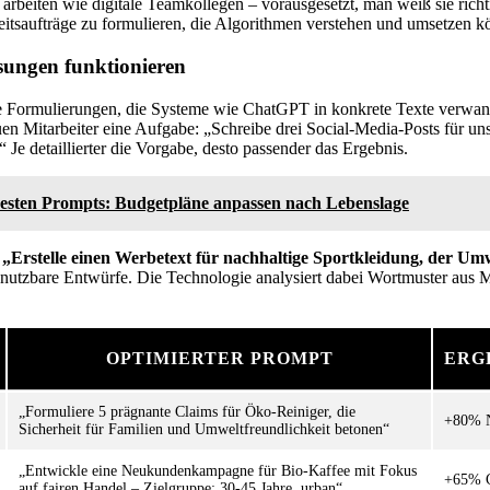
rbeiten wie digitale Teamkollegen – vorausgesetzt, man weiß sie richt
eitsaufträge zu formulieren, die Algorithmen verstehen und umsetzen k
sungen funktionieren
e Formulierungen, die Systeme wie ChatGPT in konkrete Texte verwande
en Mitarbeiter eine Aufgabe: „Schreibe drei Social-Media-Posts für un
 Je detaillierter die Vorgabe, desto passender das Ergebnis.
besten Prompts: Budgetpläne anpassen nach Lebenslage
l
„Erstelle einen Werbetext für nachhaltige Sportkleidung, der Um
t nutzbare Entwürfe. Die Technologie analysiert dabei Wortmuster aus 
OPTIMIERTER PROMPT
ERG
„Formuliere 5 prägnante Claims für Öko-Reiniger, die
+80% N
Sicherheit für Familien und Umweltfreundlichkeit betonen“
„Entwickle eine Neukundenkampagne für Bio-Kaffee mit Fokus
+65% C
auf fairen Handel – Zielgruppe: 30-45 Jahre, urban“