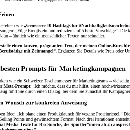
einen
befehlen wie
„Generiere 10 Hashtags für #Nachhaltigkeitsmarketi
sungen: „Füge Emojis ein und reduziere auf 5 beste Vorschläge“. Die kü
k an – ähnlich wie ein menschlicher Texter, nur schneller.
stelle einen kurzen, prägnanten Text, der meinen Online-Kurs f
Berufstätige mit Zeitmangel“
. Ergänzen Sie Details wie Preis oder Un
e besten Prompts für Marketingkampagnen
ken wie ein Schweizer Taschenmesser für Marketingteams – vielseitig 
er
Meta-Prompt
: „Ich möchte, dass du mir hilfst, einen hochwirksa
eug führt Sie durch einen Dialog, bei dem Sie zunächst Ihr Kampagnenz
Vom Wunsch zur konkreten Anweisung
oben Idee: „Ich plane einen Produktlaunch für vegane Proteinriegel.“ Die
Selling Points und gewünschtem Format. Nach drei Iterationen entsteht
ial-Media-Texte für Bio-Snacks, die Sportler*innen ab 25 ansprec
skelregeneration.“