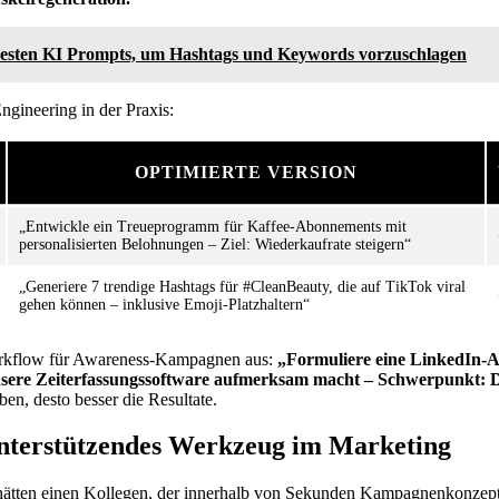
besten KI Prompts, um Hashtags und Keywords vorzuschlagen
ngineering in der Praxis:
OPTIMIERTE VERSION
„Entwickle ein Treueprogramm für Kaffee-Abonnements mit
personalisierten Belohnungen – Ziel: Wiederkaufrate steigern“
„Generiere 7 trendige Hashtags für #CleanBeauty, die auf TikTok viral
gehen können – inklusive Emoji-Platzhaltern“
orkflow für Awareness-Kampagnen aus:
„Formuliere eine LinkedIn-A
nsere Zeiterfassungssoftware aufmerksam macht – Schwerpunkt
ben, desto besser die Resultate.
nterstützendes Werkzeug im Marketing
ie hätten einen Kollegen, der innerhalb von Sekunden Kampagnenkonzept