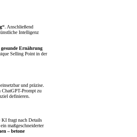
ng“
. Anschließend
nstliche Intelligenz
ür gesunde Ernährung
ique Selling Point in der
einsetzbar und präzise.
men ChatGPT-Prompt zu
iel definieren.
 KI fragt nach Details
 ein maßgeschneiderter
hen – betone