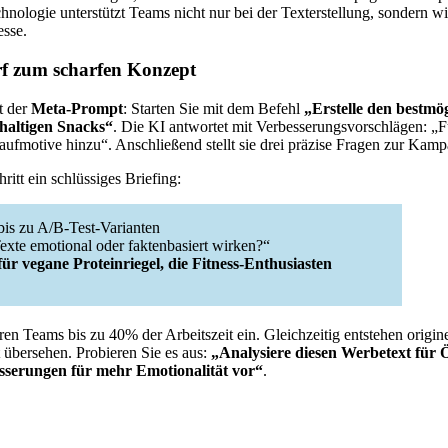
hnologie unterstützt Teams nicht nur bei der Texterstellung, sondern w
esse.
f zum scharfen Konzept
t der
Meta-Prompt
: Starten Sie mit dem Befehl
„Erstelle den bestmö
haltigen Snacks“
. Die KI antwortet mit Verbesserungsvorschlägen: „F
ufmotive hinzu“. Anschließend stellt sie drei präzise Fragen zur Kam
hritt ein schlüssiges Briefing:
is zu A/B-Test-Varianten
Texte emotional oder faktenbasiert wirken?“
ür vegane Proteinriegel, die Fitness-Enthusiasten
en Teams bis zu 40% der Arbeitszeit ein. Gleichzeitig entstehen origine
 übersehen. Probieren Sie es aus:
„Analysiere diesen Werbetext für 
sserungen für mehr Emotionalität vor“
.