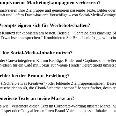
ompts meine Marketingkampagnen verbessern?
alysieren Ihre Zielgruppe und generieren passende Texte, Bilder oder
vität und liefern Daten-basierte Vorschläge – von Social-Media-Beiträg
Prompts eignen sich für Werbebotschaften?
Kontext funktionieren am besten. Beispiel: „Schreibe drei knackige Sl
e Erwachsene ansprechen.“ Kombinieren Sie Brancheninfos, gewünschte
für Social-Media-Inhalte nutzen?
er Canva integrieren KI, um Beiträge, Bilder und Captions zu erstell
-Ideen für ein Café mit Fokus auf Vegan-Trends“ liefert direkt umsetz
ehler bei der Prompt-Erstellung?
(„Schreib etwas Kreatives“) oder fehlende Zielgruppenangaben. Besser
scheider ab 40, die Cloud-Sicherheit betont.“ Je spezifischer, desto r
enerierte Texte an meine Marke an?
 wie „Verfeinere diesen Text im Corporate-Wording unserer Marke: hu
e Jasper oder Copy.ai lernen Ihren Brand Voice und passen Inhalte auto