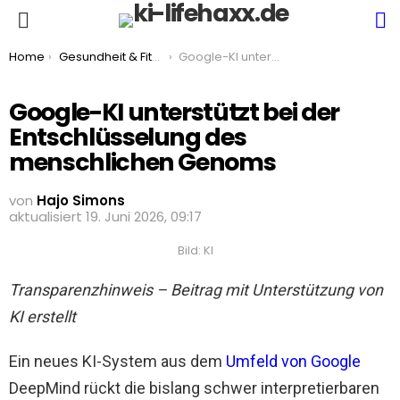
S
Menu
You are here:
Home
Gesundheit & Fitness
Google-KI unterstützt bei der Entschlüsselung des menschlichen Genoms
Google-KI unterstützt bei der
Entschlüsselung des
menschlichen Genoms
von
Hajo Simons
aktualisiert
19. Juni 2026, 09:17
Bild: KI
Transparenzhinweis – Beitrag mit Unterstützung von
KI erstellt
Ein neues KI-System aus dem
Umfeld von Google
DeepMind rückt die bislang schwer interpretierbaren