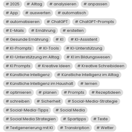
2025
Alltag
analysieren
anpassen
App
auswerten
automatisch
automatisieren
ChatGPT
ChatGPT-Prompts
E-Mails
Ernährung
erstellen
Gesunde Ernährung
KI
KI-Assistent
KI-Prompts
KI-Tools
KI-Unterstützung
KI-Unterstützung im Alltag
KI im Bildungswesen
KI Prompts
Kreative Ideen
Kreative Schreibideen
Künstliche Intelligenz
Künstliche Intelligenz im Alltag
Künstliche Intelligenz im Haushalt
lernen
optimieren
planen
Prompts
Rezeptideen
schreiben
Sicherheit
Social-Media-Strategie
Social-Media-Tipps
Social Media
Social Media Strategien
Spartipps
Texte
Textgenerierung mit KI
Transkription
Wetter