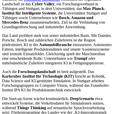
Landschaft ist das
Cyber Valley
, ein Forschungsverbund in
Tübingen und Stuttgart, in dem Universitäten, das
Max-Planck-
Institut für Intelligente Systeme
, die Universitäten Stuttgart und
Tübingen sowie Unternehmen wie
Bosch, Amazon und
Mercedes-Benz
zusammenarbeiten. Ziel ist die Verbindung von
Grundlagenforschung und industrieller Anwendung.
Das Land profitiert stark von seiner industriellen Basis. Mit Daimler,
Porsche, Bosch und zahlreichen Zulieferern ist die Region
prädestiniert, KI in der
Automobilbranche
einzusetzen. Autonomes
Fahren, intelligente Produktionslinien und smarte Assistenzsysteme
sind zentrale Einsatzfelder. Gleichzeitig spielt der Maschinenbau
eine entscheidende Rolle: Unternehmen wie
Trumpf
oder
mittelständische Zulieferer integrieren KI in Fertigungsprozesse.
Auch die
Forschungslandschaft
ist breit aufgestellt. Das
Karlsruher Institut für Technologie (KIT)
forscht an Robotik,
Data Science und KI-gestützter Simulation. In Stuttgart arbeiten
Forschungsgruppen zu Computer Vision, während das Fraunhofer-
Institut IPA KI für Produktionstechnik entwickelt.
Die Start-up-Szene wächst kontinuierlich.
DeepScenario
etwa
entwickelt Systeme, die Verkehrsdaten für Simulationen nutzen,
während
Things Thinking
auf semantische Sprachverarbeitung
setzt. Förderprogramme des Landes wie der „KI-Innovationspark