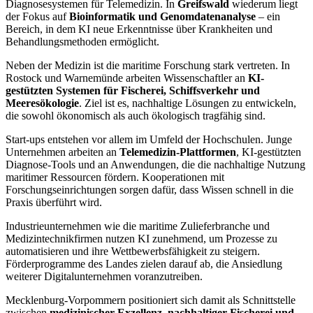
Diagnosesystemen für Telemedizin. In
Greifswald
wiederum liegt
der Fokus auf
Bioinformatik und Genomdatenanalyse
– ein
Bereich, in dem KI neue Erkenntnisse über Krankheiten und
Behandlungsmethoden ermöglicht.
Neben der Medizin ist die maritime Forschung stark vertreten. In
Rostock und Warnemünde arbeiten Wissenschaftler an
KI-
gestützten Systemen für Fischerei, Schiffsverkehr und
Meeresökologie
. Ziel ist es, nachhaltige Lösungen zu entwickeln,
die sowohl ökonomisch als auch ökologisch tragfähig sind.
Start-ups entstehen vor allem im Umfeld der Hochschulen. Junge
Unternehmen arbeiten an
Telemedizin-Plattformen
, KI-gestützten
Diagnose-Tools und an Anwendungen, die die nachhaltige Nutzung
maritimer Ressourcen fördern. Kooperationen mit
Forschungseinrichtungen sorgen dafür, dass Wissen schnell in die
Praxis überführt wird.
Industrieunternehmen wie die maritime Zulieferbranche und
Medizintechnikfirmen nutzen KI zunehmend, um Prozesse zu
automatisieren und ihre Wettbewerbsfähigkeit zu steigern.
Förderprogramme des Landes zielen darauf ab, die Ansiedlung
weiterer Digitalunternehmen voranzutreiben.
Mecklenburg-Vorpommern positioniert sich damit als Schnittstelle
zwischen
medizinischer Exzellenz, nachhaltiger Fischerei und