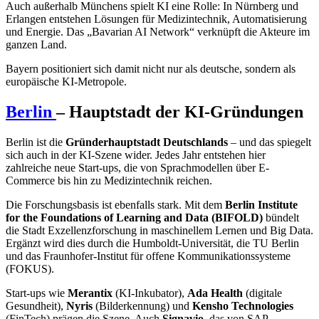
Auch außerhalb Münchens spielt KI eine Rolle: In Nürnberg und
Erlangen entstehen Lösungen für Medizintechnik, Automatisierung
und Energie. Das „Bavarian AI Network“ verknüpft die Akteure im
ganzen Land.
Bayern positioniert sich damit nicht nur als deutsche, sondern als
europäische KI-Metropole.
Berlin
– Hauptstadt der KI-Gründungen
Berlin ist die
Gründerhauptstadt Deutschlands
– und das spiegelt
sich auch in der KI-Szene wider. Jedes Jahr entstehen hier
zahlreiche neue Start-ups, die von Sprachmodellen über E-
Commerce bis hin zu Medizintechnik reichen.
Die Forschungsbasis ist ebenfalls stark. Mit dem
Berlin Institute
for the Foundations of Learning and Data (BIFOLD)
bündelt
die Stadt Exzellenzforschung in maschinellem Lernen und Big Data.
Ergänzt wird dies durch die Humboldt-Universität, die TU Berlin
und das Fraunhofer-Institut für offene Kommunikationssysteme
(FOKUS).
Start-ups wie
Merantix
(KI-Inkubator),
Ada Health
(digitale
Gesundheit),
Nyris
(Bilderkennung) und
Kensho Technologies
(FinTech) prägen die Szene. Auch
Signavio
, das von SAP