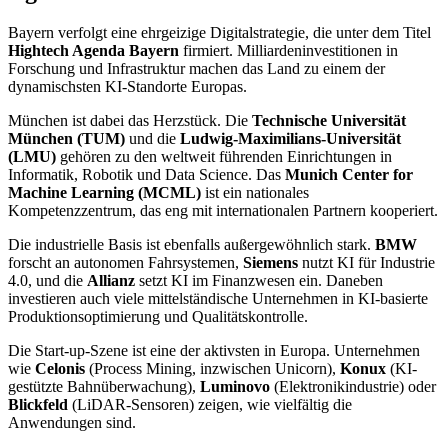
Bayern verfolgt eine ehrgeizige Digitalstrategie, die unter dem Titel
Hightech Agenda Bayern
firmiert. Milliardeninvestitionen in
Forschung und Infrastruktur machen das Land zu einem der
dynamischsten KI-Standorte Europas.
München ist dabei das Herzstück. Die
Technische Universität
München (TUM)
und die
Ludwig-Maximilians-Universität
(LMU)
gehören zu den weltweit führenden Einrichtungen in
Informatik, Robotik und Data Science. Das
Munich Center for
Machine Learning (MCML)
ist ein nationales
Kompetenzzentrum, das eng mit internationalen Partnern kooperiert.
Die industrielle Basis ist ebenfalls außergewöhnlich stark.
BMW
forscht an autonomen Fahrsystemen,
Siemens
nutzt KI für Industrie
4.0, und die
Allianz
setzt KI im Finanzwesen ein. Daneben
investieren auch viele mittelständische Unternehmen in KI-basierte
Produktionsoptimierung und Qualitätskontrolle.
Die Start-up-Szene ist eine der aktivsten in Europa. Unternehmen
wie
Celonis
(Process Mining, inzwischen Unicorn),
Konux
(KI-
gestützte Bahnüberwachung),
Luminovo
(Elektronikindustrie) oder
Blickfeld
(LiDAR-Sensoren) zeigen, wie vielfältig die
Anwendungen sind.