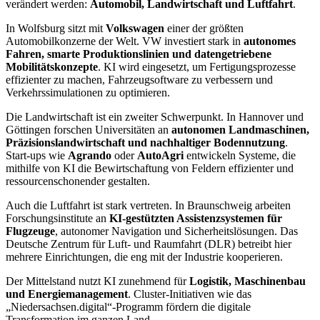
verändert werden:
Automobil, Landwirtschaft und Luftfahrt
.
In Wolfsburg sitzt mit
Volkswagen
einer der größten
Automobilkonzerne der Welt. VW investiert stark in
autonomes
Fahren, smarte Produktionslinien und datengetriebene
Mobilitätskonzepte
. KI wird eingesetzt, um Fertigungsprozesse
effizienter zu machen, Fahrzeugsoftware zu verbessern und
Verkehrssimulationen zu optimieren.
Die Landwirtschaft ist ein zweiter Schwerpunkt. In Hannover und
Göttingen forschen Universitäten an
autonomen Landmaschinen,
Präzisionslandwirtschaft und nachhaltiger Bodennutzung
.
Start-ups wie
Agrando
oder
AutoAgri
entwickeln Systeme, die
mithilfe von KI die Bewirtschaftung von Feldern effizienter und
ressourcenschonender gestalten.
Auch die Luftfahrt ist stark vertreten. In Braunschweig arbeiten
Forschungsinstitute an
KI-gestützten Assistenzsystemen für
Flugzeuge
, autonomer Navigation und Sicherheitslösungen. Das
Deutsche Zentrum für Luft- und Raumfahrt (DLR) betreibt hier
mehrere Einrichtungen, die eng mit der Industrie kooperieren.
Der Mittelstand nutzt KI zunehmend für
Logistik, Maschinenbau
und Energiemanagement
. Cluster-Initiativen wie das
„Niedersachsen.digital“-Programm fördern die digitale
Transformation im ganzen Land.