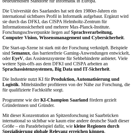
bedeutendsten Standorte für Informatik in Europa.
Die Universität des Saarlandes hat seit den 1980er-Jahren ein
international sichtbares Profil in Informatik aufgebaut. Ergänzt wird
sie durch das DFKI, das CISPA Helmholtz-Zentrum für
Informationssicherheit und mehrere Max-Planck-Institute.
Forschungsschwerpunkte liegen auf
Sprachverarbeitung,
Computer Vision, Wissensmanagement und Cybersicherheit
.
Die Start-up-Szene ist stark mit der Forschung verknüpft. Beispiele
sind
Semanux
, das barrierefreie Gaming-Anwendungen entwickelt,
oder
EyeV
, das Assistenzsysteme für Sehbehinderte anbietet. Viele
weitere Spin-offs aus dem DFKI und CISPA arbeiten an
Sprachassistenzsystemen, Big Data und IT-Sicherheit
.
Die Industrie nutzt KI für
Produktion, Automatisierung und
Logistik
. Mittelständler profitieren von der Nähe zur Forschung, die
für qualifizierte Fachkräfte sorgt.
Programme wie der
KI-Champion Saarland
fördern gezielt
Gründerinnen und Gründer.
Mit dieser Konzentration an Spitzenforschung ist Saarbrücken
international so sichtbar wie kaum eine andere deutsche Stadt dieser
Größe – ein Paradebeispiel dafür, wie
kleine Regionen durch
Spezialisierung globale Relevanz erreichen können
.