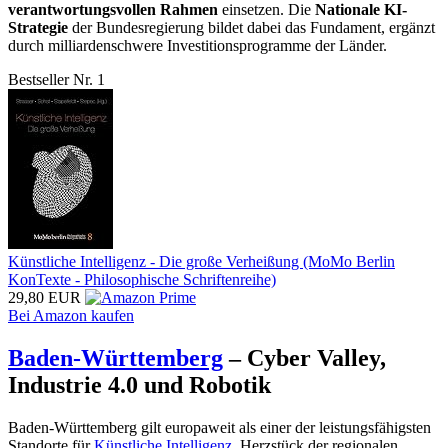
verantwortungsvollen Rahmen
einsetzen. Die
Nationale KI-
Strategie
der Bundesregierung bildet dabei das Fundament, ergänzt
durch milliardenschwere Investitionsprogramme der Länder.
Bestseller Nr. 1
Künstliche Intelligenz - Die große Verheißung (MoMo Berlin
KonTexte - Philosophische Schriftenreihe)
29,80 EUR
Bei Amazon kaufen
Baden-Württemberg
– Cyber Valley,
Industrie 4.0 und Robotik
Baden-Württemberg gilt europaweit als einer der leistungsfähigsten
Standorte für
Künstliche Intelligenz.
Herzstück der regionalen