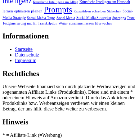
Intelligenz
Künstliche Intelligenz im Haushalt
Künstliche Intelligenz im Alltag
Prompts
lernen
planen
optimieren
Social-
Rezeptideen
schreiben
Sicherheit
Media-Strategie
Social Media Strategien
Social-Media-Tipps
Social Media
Spartipps
Texte
Textgenerierung mit KI
zusammenfassen
Transkription
Wetter
überwachen
Informationen
Startseite
Datenschutz
Impressum
Rechtliches
Unsere Webseite finanziert sich durch platzierte Werbeanzeigen und
sogenannten Affiliate Links (Produktlinks). Diese sind mit einem *
oder einem Hinweis auf Amazon verlinkt. Durch das Anklicken der
Produktlinks bzw. Werbeanzeigen verdienen wir einen kleinen
Betrag, der uns hilft, diese Seite weiter zu verbessern.
Hinweis
* = Afilliate-Link (=Werbung)