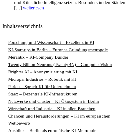
und Künstliche Intelligenz setzen. Besonders in den Städten
[…]
weiterlesen
Inhaltsverzeichnis
Forschung und Wissenschaft – Exzellenz in KI
KI-Start-ups in Berlin – Europas Gründungsmetropole
Merantix – KI-Company Builder
Twenty Billion Neurons (TwentyBN) – Computer Vision
Brighter AI – Anonymisierung mit KI
Micropsi Industries – Robotik mit KI
Parloa – Sprach-KI für Unternehmen
Staex – Dezentrale KI-Infrastrukturen
Netzwerke und Cluster – KI-Ökosystem in Berlin
Wirtschaft und Industrie – KI in allen Branchen
Chancen und Herausforderungen – KI im europäischen
Wettbewerb
Ausblick – Berlin als europäische KI-Metropole