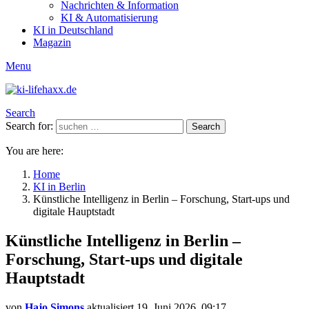
Nachrichten & Information
KI & Automatisierung
KI in Deutschland
Magazin
Menu
Search
Search for:
Search
You are here:
Home
KI in Berlin
Künstliche Intelligenz in Berlin – Forschung, Start-ups und
digitale Hauptstadt
Künstliche Intelligenz in Berlin –
Forschung, Start-ups und digitale
Hauptstadt
von
Hajo Simons
aktualisiert
19. Juni 2026, 09:17