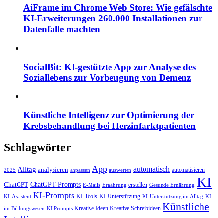
AiFrame im Chrome Web Store: Wie gefälschte
KI-Erweiterungen 260.000 Installationen zur
Datenfalle machten
SocialBit: KI-gestützte App zur Analyse des
Soziallebens zur Vorbeugung von Demenz
Künstliche Intelligenz zur Optimierung der
Krebsbehandlung bei Herzinfarktpatienten
Schlagwörter
App
automatisch
Alltag
analysieren
automatisieren
2025
anpassen
auswerten
KI
ChatGPT-Prompts
ChatGPT
erstellen
E-Mails
Ernährung
Gesunde Ernährung
KI-Prompts
KI-Tools
KI-Unterstützung
KI-Assistent
KI-Unterstützung im Alltag
KI
Künstliche
Kreative Ideen
Kreative Schreibideen
im Bildungswesen
KI Prompts