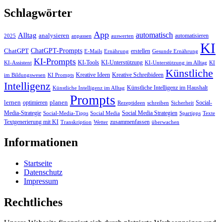
Schlagwörter
App
automatisch
Alltag
analysieren
automatisieren
2025
anpassen
auswerten
KI
ChatGPT-Prompts
ChatGPT
erstellen
E-Mails
Ernährung
Gesunde Ernährung
KI-Prompts
KI-Tools
KI-Unterstützung
KI-Assistent
KI-Unterstützung im Alltag
KI
Künstliche
Kreative Ideen
Kreative Schreibideen
im Bildungswesen
KI Prompts
Intelligenz
Künstliche Intelligenz im Haushalt
Künstliche Intelligenz im Alltag
Prompts
lernen
planen
optimieren
Social-
Rezeptideen
schreiben
Sicherheit
Media-Strategie
Social Media Strategien
Social-Media-Tipps
Social Media
Spartipps
Texte
Textgenerierung mit KI
zusammenfassen
Transkription
Wetter
überwachen
Informationen
Startseite
Datenschutz
Impressum
Rechtliches