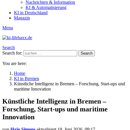
Nachrichten & Information
KI & Automatisierung
KI in Deutschland
Magazin
Menu
Search
Search for:
Search
You are here:
Home
KI in Bremen
Künstliche Intelligenz in Bremen – Forschung, Start-ups und
maritime Innovation
Künstliche Intelligenz in Bremen –
Forschung, Start-ups und maritime
Innovation
von
Hajo Simons
aktualisiert
19. Juni 2026, 09:17