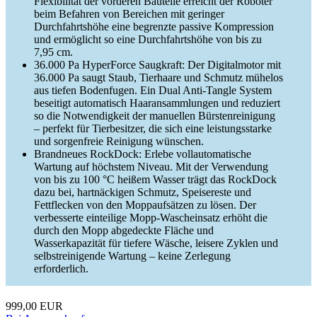
Flexibilität der vorderen Bauteile erreicht der Roboter
beim Befahren von Bereichen mit geringer
Durchfahrtshöhe eine begrenzte passive Kompression
und ermöglicht so eine Durchfahrtshöhe von bis zu
7,95 cm.
36.000 Pa HyperForce Saugkraft: Der Digitalmotor mit
36.000 Pa saugt Staub, Tierhaare und Schmutz mühelos
aus tiefen Bodenfugen. Ein Dual Anti-Tangle System
beseitigt automatisch Haaransammlungen und reduziert
so die Notwendigkeit der manuellen Bürstenreinigung
– perfekt für Tierbesitzer, die sich eine leistungsstarke
und sorgenfreie Reinigung wünschen.
Brandneues RockDock: Erlebe vollautomatische
Wartung auf höchstem Niveau. Mit der Verwendung
von bis zu 100 °C heißem Wasser trägt das RockDock
dazu bei, hartnäckigen Schmutz, Speisereste und
Fettflecken von den Moppaufsätzen zu lösen. Der
verbesserte einteilige Mopp-Wascheinsatz erhöht die
durch den Mopp abgedeckte Fläche und
Wasserkapazität für tiefere Wäsche, leisere Zyklen und
selbstreinigende Wartung – keine Zerlegung
erforderlich.
999,00 EUR