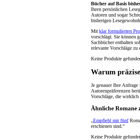
Bücher auf Basis bishe
Ihren persönlichen Leseg
Autoren und sogar Schrei
bisherigen Lesegewohnhe
Mit
klar formulierten Pr
vorschlägt. Sie können g
Sachbücher enthalten sol
relevante Vorschläge zu 
Keine Produkte gefunde
Warum präzise
Je genauer Ihre Anfrage 
Autorenpräferenzen berüc
Vorschläge, die wirklic
Ähnliche Romane z
„
Empfiehl mir fünf
Roman
erschienen sind.“
Keine Produkte gefunde