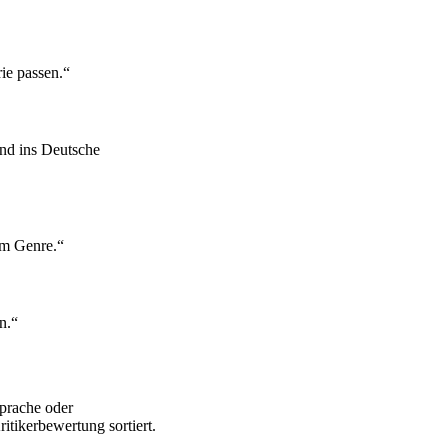
ie passen.“
und ins Deutsche
em Genre.“
n.“
prache oder
itikerbewertung sortiert.