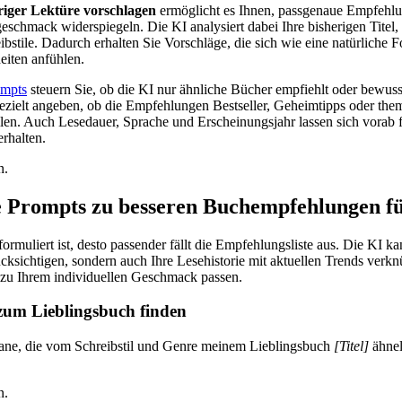
riger Lektüre vorschlagen
ermöglicht es Ihnen, passgenaue Empfehlun
eschmack widerspiegeln. Die KI analysiert dabei Ihre bisherigen Titel
bstile. Dadurch erhalten Sie Vorschläge, die sich wie eine natürliche F
iten anfühlen.
ompts
steuern Sie, ob die KI nur ähnliche Bücher empfiehlt oder bewus
ezielt angeben, ob die Empfehlungen Bestseller, Geheimtipps oder the
len. Auch Lesedauer, Sprache und Erscheinungsjahr lassen sich vorab 
erhalten.
n.
 Prompts zu besseren Buchempfehlungen f
formuliert ist, desto passender fällt die Empfehlungsliste aus. Die KI k
ksichtigen, sondern auch Ihre Lesehistorie mit aktuellen Trends verkn
h zu Ihrem individuellen Geschmack passen.
um Lieblingsbuch finden
e, die vom Schreibstil und Genre meinem Lieblingsbuch
[Titel]
ähnel
n.