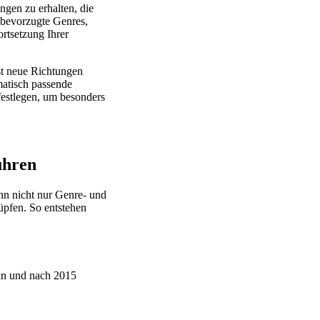
gen zu erhalten, die
, bevorzugte Genres,
ortsetzung Ihrer
st neue Richtungen
matisch passende
festlegen, um besonders
ühren
ann nicht nur Genre- und
üpfen. So entstehen
n und nach 2015