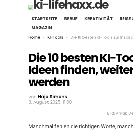
STARTSEITE
BERUF
KREATIVITÄT
REISE 
MAGAZIN
You are here:
Home
KI-Tools
Die 10 besten KI-Tools zur Inspiration – Ideen finden, weiterdenken, kreat
Die 10 besten KI-Too
Ideen finden, weite
werden
von
Hajo Simons
3. August 2025, 11:08
Bild: Arnab 
Manchmal fehlen die richtigen Worte, manc