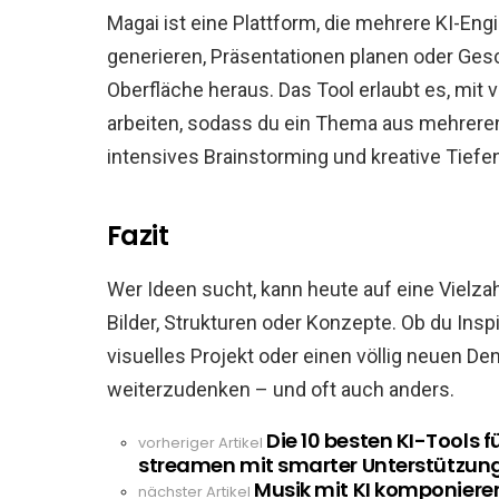
Magai ist eine Plattform, die mehrere KI-Eng
generieren, Präsentationen planen oder Gesc
Oberfläche heraus. Das Tool erlaubt es, mi
arbeiten, sodass du ein Thema aus mehreren
intensives Brainstorming und kreative Tiefe
Fazit
Wer Ideen sucht, kann heute auf eine Vielzahl
Bilder, Strukturen oder Konzepte. Ob du Inspi
visuelles Projekt oder einen völlig neuen De
weiterzudenken – und oft auch anders.
Die 10 besten KI-Tools f
See
vorheriger Artikel
streamen mit smarter Unterstützun
more
Musik mit KI komponieren
nächster Artikel