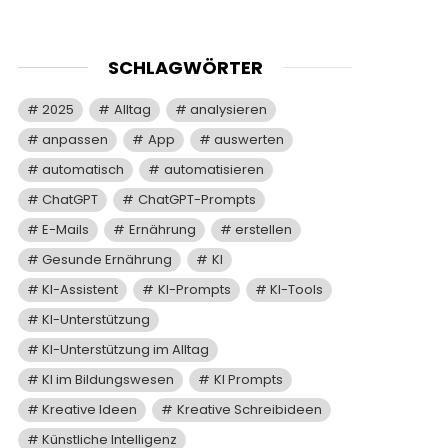
SCHLAGWÖRTER
2025
Alltag
analysieren
anpassen
App
auswerten
automatisch
automatisieren
ChatGPT
ChatGPT-Prompts
E-Mails
Ernährung
erstellen
Gesunde Ernährung
KI
KI-Assistent
KI-Prompts
KI-Tools
KI-Unterstützung
KI-Unterstützung im Alltag
KI im Bildungswesen
KI Prompts
Kreative Ideen
Kreative Schreibideen
Künstliche Intelligenz