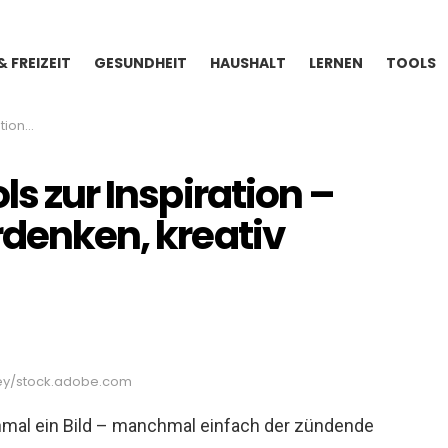
& FREIZEIT
GESUNDHEIT
HAUSHALT
LERNEN
TOOLS
iv werden
ls zur Inspiration –
rdenken, kreativ
Dey/stock.adobe.com
hmal ein Bild – manchmal einfach der zündende