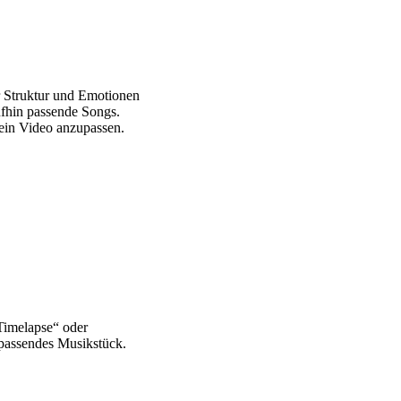
er Struktur und Emotionen
ufhin passende Songs.
ein Video anzupassen.
„Timelapse“ oder
 passendes Musikstück.