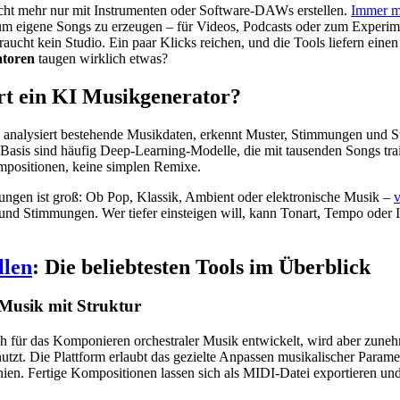
nicht mehr nur mit Instrumenten oder Software-DAWs erstellen.
Immer m
um eigene Songs zu erzeugen – für Videos, Podcasts oder zum Experi
raucht kein Studio. Ein paar Klicks reichen, und die Tools liefern ein
atoren
taugen wirklich etwas?
rt ein KI Musikgenerator?
analysiert bestehende Musikdaten, erkennt Muster, Stimmungen und S
 Basis sind häufig Deep-Learning-Modelle, die mit tausenden Songs tra
mpositionen, keine simplen Remixe.
tungen ist groß: Ob Pop, Klassik, Ambient oder elektronische Musik –
v
 und Stimmungen. Wer tiefer einsteigen will, kann Tonart, Tempo oder 
llen
: Die beliebtesten Tools im Überblick
 Musik mit Struktur
 für das Komponieren orchestraler Musik entwickelt, wird aber zun
tzt. Die Plattform erlaubt das gezielte Anpassen musikalischer Paramet
nien. Fertige Kompositionen lassen sich als MIDI-Datei exportieren u