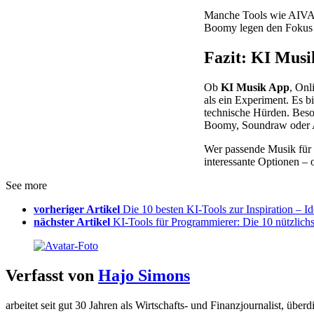
Manche Tools wie AIVA o
Boomy legen den Fokus a
Fazit: KI Musi
Ob
KI Musik App
, Onl
als ein Experiment. Es b
technische Hürden. Beson
Boomy, Soundraw oder A
Wer passende Musik für I
interessante Optionen –
See more
vorheriger Artikel
Die 10 besten KI-Tools zur Inspiration – I
nächster Artikel
KI-Tools für Programmierer: Die 10 nützlich
Verfasst von
Hajo Simons
arbeitet seit gut 30 Jahren als Wirtschafts- und Finanzjournalist, 