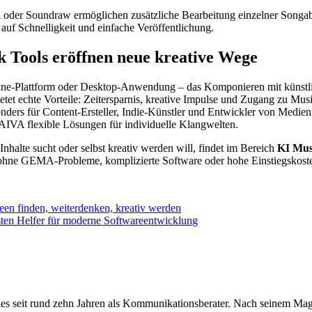
der Soundraw ermöglichen zusätzliche Bearbeitung einzelner Songab
uf Schnelligkeit und einfache Veröffentlichung.
k Tools eröffnen neue kreative Wege
ine-Plattform oder Desktop-Anwendung – das Komponieren mit künstlic
ietet echte Vorteile: Zeitersparnis, kreative Impulse und Zugang zu Mu
ders für Content-Ersteller, Indie-Künstler und Entwickler von Medien
IVA flexible Lösungen für individuelle Klangwelten.
nhalte sucht oder selbst kreativ werden will, findet im Bereich
KI Musi
 ohne GEMA-Probleme, komplizierte Software oder hohe Einstiegskost
deen finden, weiterdenken, kreativ werden
sten Helfer für moderne Softwareentwicklung
überdies seit rund zehn Jahren als Kommunikationsberater. Nach seinem