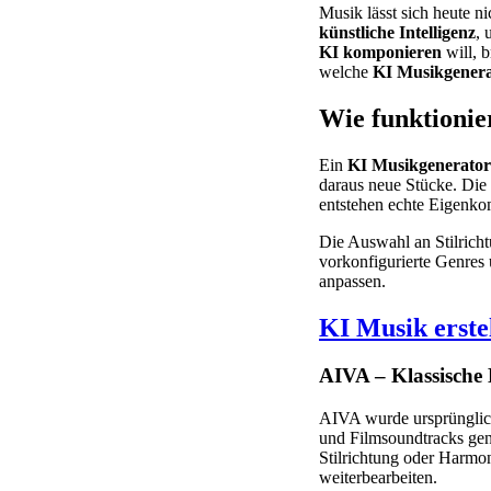
Musik lässt sich heute 
künstliche Intelligenz
, 
KI komponieren
will, b
welche
KI Musikgener
Wie funktionie
Ein
KI Musikgenerator
daraus neue Stücke. Die
entstehen echte Eigenko
Die Auswahl an Stilrich
vorkonfigurierte Genres
anpassen.
KI Musik erste
AIVA – Klassische
AIVA wurde ursprünglich
und Filmsoundtracks genu
Stilrichtung oder Harmo
weiterbearbeiten.