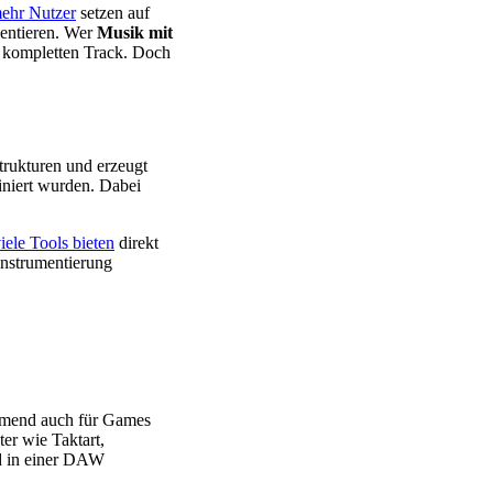
ehr Nutzer
setzen auf
mentieren. Wer
Musik mit
en kompletten Track. Doch
trukturen und erzeugt
iniert wurden. Dabei
iele Tools bieten
direkt
Instrumentierung
ehmend auch für Games
er wie Taktart,
nd in einer DAW