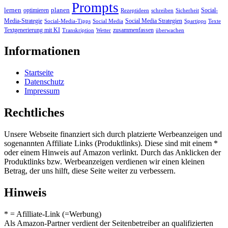
Prompts
lernen
planen
optimieren
Social-
Rezeptideen
schreiben
Sicherheit
Media-Strategie
Social Media Strategien
Social-Media-Tipps
Social Media
Spartipps
Texte
Textgenerierung mit KI
zusammenfassen
Transkription
Wetter
überwachen
Informationen
Startseite
Datenschutz
Impressum
Rechtliches
Unsere Webseite finanziert sich durch platzierte Werbeanzeigen und
sogenannten Affiliate Links (Produktlinks). Diese sind mit einem *
oder einem Hinweis auf Amazon verlinkt. Durch das Anklicken der
Produktlinks bzw. Werbeanzeigen verdienen wir einen kleinen
Betrag, der uns hilft, diese Seite weiter zu verbessern.
Hinweis
* = Afilliate-Link (=Werbung)
Als Amazon-Partner verdient der Seitenbetreiber an qualifizierten