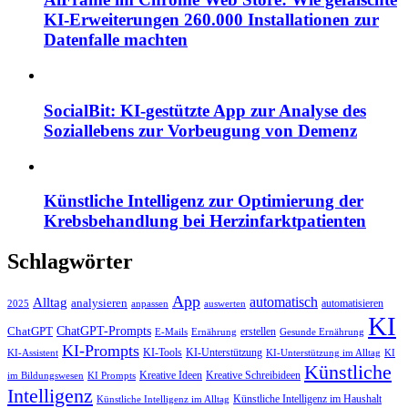
KI-Erweiterungen 260.000 Installationen zur
Datenfalle machten
SocialBit: KI-gestützte App zur Analyse des
Soziallebens zur Vorbeugung von Demenz
Künstliche Intelligenz zur Optimierung der
Krebsbehandlung bei Herzinfarktpatienten
Schlagwörter
App
automatisch
Alltag
analysieren
automatisieren
2025
anpassen
auswerten
KI
ChatGPT-Prompts
ChatGPT
erstellen
E-Mails
Ernährung
Gesunde Ernährung
KI-Prompts
KI-Tools
KI-Unterstützung
KI-Assistent
KI-Unterstützung im Alltag
KI
Künstliche
Kreative Ideen
Kreative Schreibideen
im Bildungswesen
KI Prompts
Intelligenz
Künstliche Intelligenz im Haushalt
Künstliche Intelligenz im Alltag