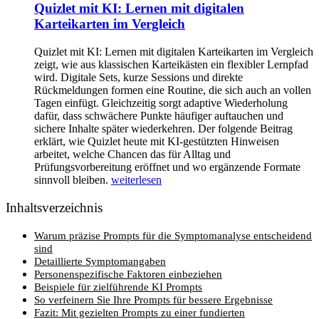
Quizlet mit KI: Lernen mit digitalen
Karteikarten im Vergleich
Quizlet mit KI: Lernen mit digitalen Karteikarten im Vergleich
zeigt, wie aus klassischen Karteikästen ein flexibler Lernpfad
wird. Digitale Sets, kurze Sessions und direkte
Rückmeldungen formen eine Routine, die sich auch an vollen
Tagen einfügt. Gleichzeitig sorgt adaptive Wiederholung
dafür, dass schwächere Punkte häufiger auftauchen und
sichere Inhalte später wiederkehren. Der folgende Beitrag
erklärt, wie Quizlet heute mit KI-gestützten Hinweisen
arbeitet, welche Chancen das für Alltag und
Prüfungsvorbereitung eröffnet und wo ergänzende Formate
sinnvoll bleiben.
weiterlesen
Inhaltsverzeichnis
Warum präzise Prompts für die Symptomanalyse entscheidend
sind
Detaillierte Symptomangaben
Personenspezifische Faktoren einbeziehen
Beispiele für zielführende KI Prompts
So verfeinern Sie Ihre Prompts für bessere Ergebnisse
Fazit: Mit gezielten Prompts zu einer fundierten