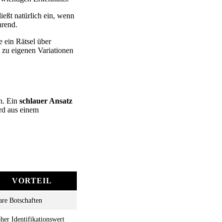
ließt natürlich ein, wenn
hrend.
 ein Rätsel über
n zu eigenen Variationen
n. Ein
schlauer Ansatz
rd aus einem
VORTEIL
are Botschaften
her Identifikationswert