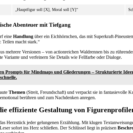
„Hauptfigur soll [X], Moral soll [Y]“
Sc
rische Abenteuer mit Tiefgang
irf eine
Handlung
über ein Eichhörnchen, das mit Superkraft-Pineuste
: Teilen macht stark.“
aus mehrere Versionen – von actionreichen Waldrennen bis zu rührend
e Variante und verfeinern Sie Details wie Fellfarbe oder Dialoge.
ten Prompts für Mindmaps und Gliederungen – Strukturierte Ideen
chnelle.
raute
Themen
(Streit, Freundschaft) und verpackt sie in fantasievolle K
r emotional berühren und zum Nachdenken anregen.
ie effiziente Gestaltung von Figurenprofile
das Herzstück jeder gelungenen Erzählung. Mit klugen Textanweisung
Leser sofort ins Herz schließen. Der Schlüssel liegt in präzisen
Beschr