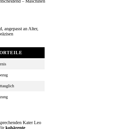
entscheidend – Maschinen
d, angepasst an Alter,
präzisen
ORTEILE
rnis
Bezug
ttauglich
tzung
 sprechenden Kater Leo
für
kohärente