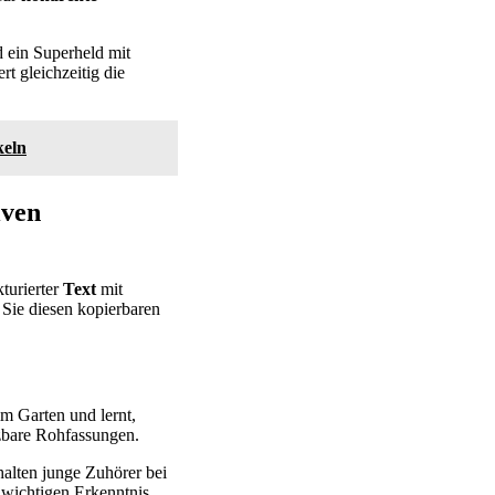
d ein Superheld mit
t gleichzeitig die
keln
iven
turierter
Text
mit
 Sie diesen kopierbaren
im Garten und lernt,
zbare Rohfassungen.
 halten junge Zuhörer bei
wichtigen Erkenntnis.