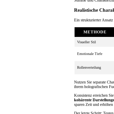
Stimme und Charakterzü
Realistische Chara
Ein strukturierter Ansat
METHODE
Visueller Stil
Emotionale Tiefe
Rollenverteilung
Nutzen Sie separate Chat
ihrem holografischen Fuc
Konsistenz erreichen Sie
kohärente Darstellung
sparen Zeit und erhöhen D
Der letzte Schritt: Test