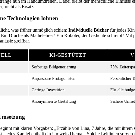
ränge nun im Handumdrehen. Dabei bleibt der menschliche Einfluss 
r, nicht als Ersatz.
e Technologien lohnen
licht, was früher unmöglich schien:
Individuelle Bücher
für jedes Kin
 Ein Drache als Mathelehrer? Ein Roboter, der Gedichte schreibt? Mit 
ntasie greifbar.
NELL
KI-GESTÜTZT
V
Sofortige Bildgenerierung
75% Zeiterspa
Anpassbare Protagonisten
Persönlicher 
Geringe Investition
Für alle budge
Anonymisierte Gestaltung
Sichere Umse
Umsetzung
eginnt mit klaren Vorgaben: „Erzähle von Lina, 7 Jahre, die mit ihrem
t. Jedes Kapitel enthält ein Umwelt-Thema.“ Solche Leitlinien sorgen 