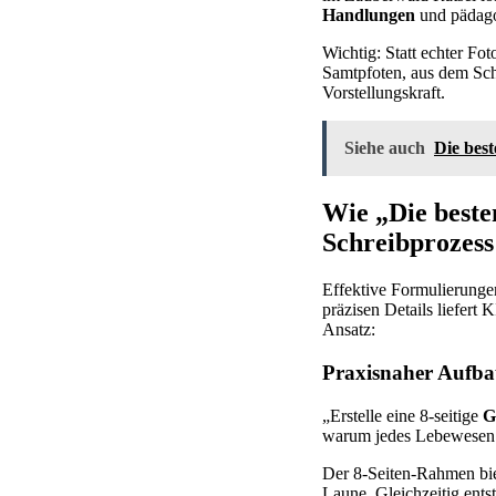
Handlungen
und pädago
Wichtig: Statt echter Fo
Samtpfoten, aus dem Schu
Vorstellungskraft.
Siehe auch
Die best
Wie „Die beste
Schreibprozess
Effektive Formulierungen
präzisen Details liefert
Ansatz:
Praxisnaher Aufba
„Erstelle eine 8-seitige
G
warum jedes Lebewesen R
Der 8-Seiten-Rahmen biete
Laune. Gleichzeitig ent