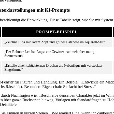
ge verbinden.
kterdarstellungen mit KI-Prompts
z beschleunigt die Entwicklung. Diese Tabelle zeigt, wie Sie mit System
PROMPT-BEISPIEL
„Zeichne Lina mit rotem Zopf und grüner Latzhose im Aquarell-Stil“
„Der Roboter Leo hat Angst vor Gewitter, sammelt aber mutig
Sternenstaub“
„Erstelle einen schüchternen Drachen als Nebenfigur mit versteckter
Singstimme“
-Fenster für Figuren und Handlung. Ein Beispiel: „Entwickle ein Mädc
hs Rätsel löst. Besondere Eigenschaft: Sie lacht bei Stress.“
 durch Nachfragen wie: „Beschreibe denselben Charakter jetzt im Winte
en
über ganze Buchserien hinweg. Vorlagen mit Standardfragen zu Hob
etailtiefe.
en Sie Figuren in kurzen Szenen. „Wie reagiert Lina, wenn ihr Zaubersta