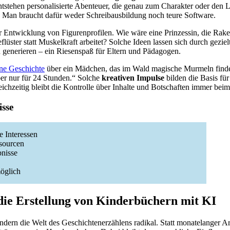
entstehen personalisierte Abenteuer, die genau zum Charakter oder den 
: Man braucht dafür weder Schreibausbildung noch teure Software.
r Entwicklung von Figurenprofilen. Wie wäre eine Prinzessin, die Rake
flüster statt Muskelkraft arbeitet? Solche Ideen lassen sich durch gezie
generieren – ein Riesenspaß für Eltern und Pädagogen.
ine Geschichte
über ein Mädchen, das im Wald magische Murmeln findet
ber nur für 24 Stunden.“ Solche
kreativen Impulse
bilden die Basis für
ichzeitig bleibt die Kontrolle über Inhalte und Botschaften immer beim
sse
e Interessen
ssourcen
bnisse
möglich
die Erstellung von Kinderbüchern mit KI
dern die Welt des Geschichtenerzählens radikal. Statt monatelanger Ar