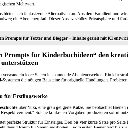
gischen Mehrwert.
tos bieten sich fantasievolle Alternativen an. Aus dem Familienhund wir
lweg ein Abenteuerpfad. Dieser Ansatz schützt Privatsphäre und förder
en Prompts für Texter und Blogger – Inhalte gezielt mit KI entwic
n Prompts für Kinderbuchideen“ den kreat
 unterstützen
 verwandeln leere Seiten in spannende Abenteuerwelten. Ein klar struk
 KI-Systemen die nötigen Bausteine für originelle Handlungen. Probieren
u für Erstlingswerke
eschichte
über Yuki, eine grau getigerte Katze. Sie beobachtet Bienen 
espekt verdient.“ Solche konkreten Vorgaben produzieren sofort nut
t perfekte Struktur für Einsteiger. Drei bis vier kurze Sätze pro Seite
steht genug Raum für Spannungsbögen – vom ersten Bienentanz bis zur 