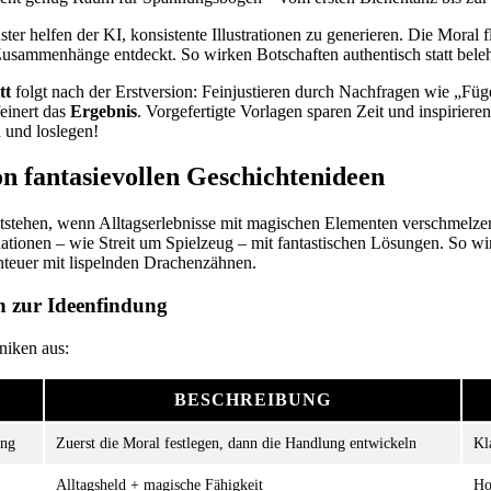
ter helfen der KI, konsistente Illustrationen zu generieren. Die Moral f
 Zusammenhänge entdeckt. So wirken Botschaften authentisch statt bele
tt
folgt nach der Erstversion: Feinjustieren durch Nachfragen wie „Füge
einert das
Ergebnis
. Vorgefertigte Vorlagen sparen Zeit und inspiriere
 und loslegen!
n fantasievollen Geschichtenideen
tstehen, wenn Alltagserlebnisse mit magischen Elementen verschmelze
ationen – wie Streit um Spielzeug – mit fantastischen Lösungen. So wi
teuer mit lispelnden Drachenzähnen.
 zur Ideenfindung
niken aus:
BESCHREIBUNG
ing
Zuerst die Moral festlegen, dann die Handlung entwickeln
Kl
Alltagsheld + magische Fähigkeit
Ho