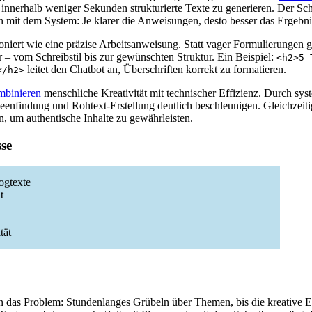
nnerhalb weniger Sekunden strukturierte Texte zu generieren. Der Schlü
 mit dem System: Je klarer die Anweisungen, desto besser das Ergebni
oniert wie eine präzise Arbeitsanweisung. Statt vager Formulierungen 
 vom Schreibstil bis zur gewünschten Struktur. Ein Beispiel:
<h2>5 
leitet den Chatbot an, Überschriften korrekt zu formatieren.
</h2>
mbinieren
menschliche Kreativität mit technischer Effizienz. Durch sy
deenfindung und Rohtext-Erstellung deutlich beschleunigen. Gleichzeit
, um authentische Inhalte zu gewährleisten.
sse
logtexte
t
tät
n das Problem: Stundenlanges Grübeln über Themen, bis die kreative En