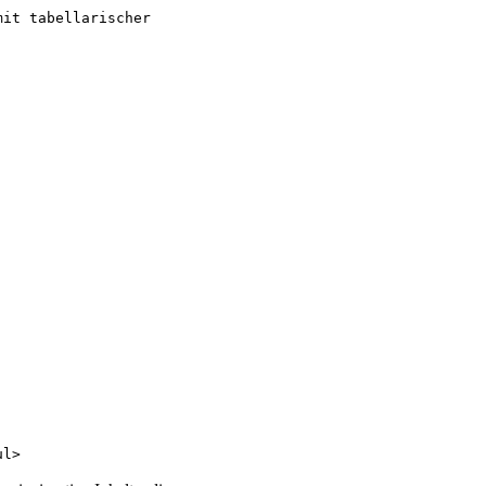
mit tabellarischer
ul>