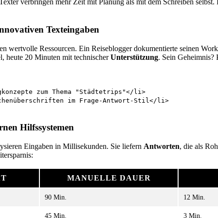
exter verbringen mehr Zeit mit Planung als mit dem Schreiben selbst.
innovativen Texteingaben
en wertvolle Ressourcen. Ein Reiseblogger dokumentierte seinen Wor
l, heute 20 Minuten mit technischer
Unterstützung
. Sein Geheimnis? P
gkonzepte zum Thema "Städtetrips"</li>
chenüberschriften im Frage-Antwort-Stil</li>
rnen Hilfssystemen
lysieren Eingaben in Millisekunden. Sie liefern
Antworten
, die als Ro
itersparnis:
ÄT
MANUELLE DAUER
90 Min.
12 Min.
45 Min.
3 Min.