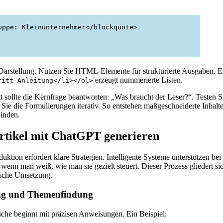
uppe: Kleinunternehmer</blockquote>
Darstellung. Nutzen Sie HTML-Elemente für strukturierte Ausgaben. E
erzeugt nummerierte Listen.
ritt-Anleitung</li></ol>
t sollte die Kernfrage beantworten: „Was braucht der Leser?“. Testen S
 Sie die Formulierungen iterativ. So entstehen maßgeschneiderte Inhalt
binden.
rtikel mit ChatGPT generieren
duktion erfordert klare Strategien. Intelligente Systeme unterstützen be
 wenn man weiß, wie man sie gezielt steuert. Dieser Prozess gliedert si
ische Umsetzung.
ng und Themenfindung
he beginnt mit präzisen Anweisungen. Ein Beispiel: