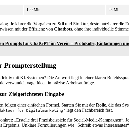
120 Min.
25 Min.
ialog. Je klarer die Vorgaben zu
Stil
und Struktur, desto nutzbarer die E
wissen mit der Effizienz von
Chatbots
, ohne ihre individuelle Stimme
ten Prompts für ChatGPT im Verein – Protokolle, Einladungen un
r Prompterstellung
ektiv mit KI-Systemen? Die Antwort liegt in einer klaren Befehlsspra
e verwandelt vage Ideen in präzise Arbeitsaufträge.
zur Zielgerichteten Eingabe
 folgen einer einfachen Formel. Starten Sie mit der
Rolle
, die das Sy
legt den Fachbereich fest.
dakteur für Digitalmarketing"
onkret: „Erstelle drei Praxisbeispiele für Social-Media-Kampagnen“. Je 
as Ergebnis. Unklare Formulierungen wie „Schreib etwas Interessantes“