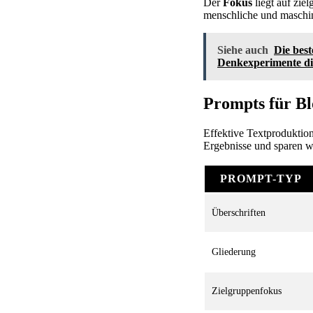
Der
Fokus
liegt auf zie
menschliche und maschin
Siehe auch
Die bes
Denkexperimente di
Prompts für Bl
Effektive Textproduktion
Ergebnisse und sparen we
PROMPT-TYP
Überschriften
Gliederung
Zielgruppenfokus