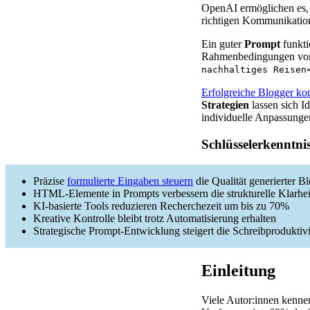
OpenAI ermöglichen es, i
richtigen Kommunikation
Ein guter
Prompt
funkti
Rahmenbedingungen vor –
nachhaltiges Reisen
Erfolgreiche Blogger ko
Strategien
lassen sich I
individuelle Anpassungen
Schlüsselerkenntni
Präzise
formulierte Eingaben steuern
die Qualität generierter B
HTML-Elemente in Prompts verbessern die strukturelle Klarhei
KI-basierte Tools reduzieren Recherchezeit um bis zu 70%
Kreative Kontrolle bleibt trotz Automatisierung erhalten
Strategische Prompt-Entwicklung steigert die Schreibproduktivi
Einleitung
Viele Autor:innen kenne