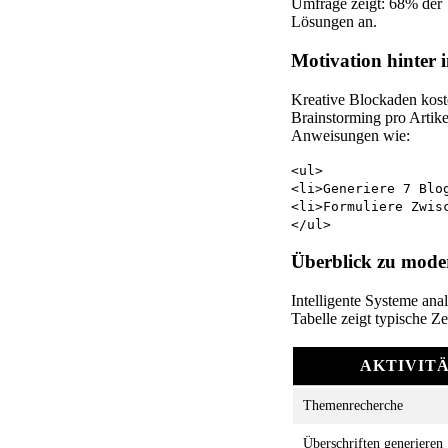
Umfrage zeigt: 68% der T
Lösungen an.
Motivation hinter 
Kreative Blockaden kost
Brainstorming pro Artike
Anweisungen wie:
<ul>
<li>Generiere 7 Blo
<li>Formuliere Zwis
</ul>
Überblick zu mode
Intelligente Systeme ana
Tabelle zeigt typische Ze
AKTIVIT
Themenrecherche
Überschriften generieren