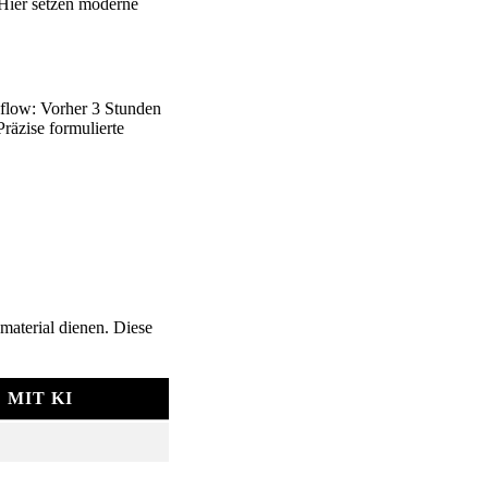
 Hier setzen moderne
kflow: Vorher 3 Stunden
räzise formulierte
hmaterial dienen. Diese
MIT KI