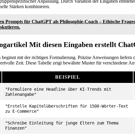
lgruppenspezifischer Anpassung. Durch Variation der Eingaben entstehen 
elle Stärken kombinieren.
ten Prompts für ChatGPT als Philosophie-Coach – Ethische Frage
skutieren.
ogartikel Mit diesen Eingaben erstellt Cha
 beginnt mit der richtigen Formulierung. Präzise Anweisungen liefern d
rtvolle Zeit. Diese Tabelle zeigt bewährte Muster für verschiedene A
BEISPIEL
"Formuliere eine Headline über KI-Trends mit
Zahlenangabe"
"Erstelle Kapitelüberschriften für 1500-Wörter-Text
zu E-Commerce"
"Schreibe Einleitung für junge Eltern zum Thema
Finanzen"