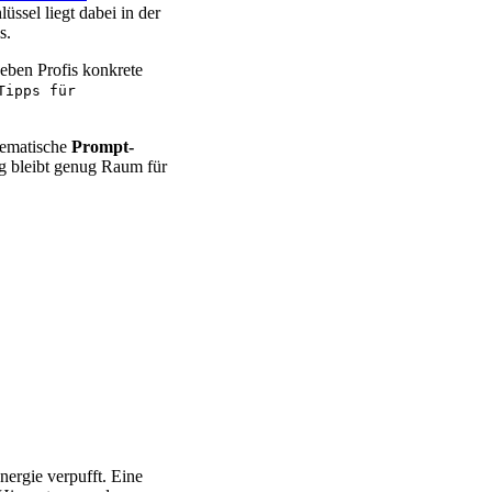
ssel liegt dabei in der
s.
geben Profis konkrete
Tipps für
stematische
Prompt-
ig bleibt genug Raum für
ergie verpufft. Eine