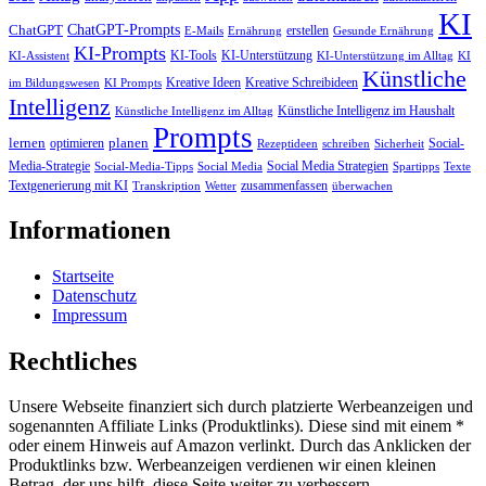
KI
ChatGPT-Prompts
ChatGPT
erstellen
E-Mails
Ernährung
Gesunde Ernährung
KI-Prompts
KI-Tools
KI-Unterstützung
KI-Assistent
KI-Unterstützung im Alltag
KI
Künstliche
Kreative Ideen
Kreative Schreibideen
im Bildungswesen
KI Prompts
Intelligenz
Künstliche Intelligenz im Haushalt
Künstliche Intelligenz im Alltag
Prompts
lernen
planen
optimieren
Social-
Rezeptideen
schreiben
Sicherheit
Media-Strategie
Social Media Strategien
Social-Media-Tipps
Social Media
Spartipps
Texte
Textgenerierung mit KI
zusammenfassen
Transkription
Wetter
überwachen
Informationen
Startseite
Datenschutz
Impressum
Rechtliches
Unsere Webseite finanziert sich durch platzierte Werbeanzeigen und
sogenannten Affiliate Links (Produktlinks). Diese sind mit einem *
oder einem Hinweis auf Amazon verlinkt. Durch das Anklicken der
Produktlinks bzw. Werbeanzeigen verdienen wir einen kleinen
Betrag, der uns hilft, diese Seite weiter zu verbessern.