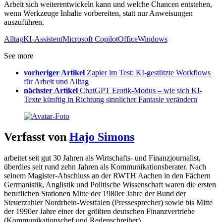
Arbeit sich weiterentwickeln kann und welche Chancen entstehen,
wenn Werkzeuge Inhalte vorbereiten, statt nur Anweisungen
auszuführen.
Alltag
KI-Assistent
Microsoft Copilot
Office
Windows
See more
vorheriger Artikel
Zapier im Test: KI-gestützte Workflows
für Arbeit und Alltag
nächster Artikel
ChatGPT Erotik-Modus – wie sich KI-
Texte künftig in Richtung sinnlicher Fantasie verändern
Verfasst von
Hajo Simons
arbeitet seit gut 30 Jahren als Wirtschafts- und Finanzjournalist,
überdies seit rund zehn Jahren als Kommunikationsberater. Nach
seinem Magister-Abschluss an der RWTH Aachen in den Fächern
Germanistik, Anglistik und Politische Wissenschaft waren die ersten
beruflichen Stationen Mitte der 1980er Jahre der Bund der
Steuerzahler Nordrhein-Westfalen (Pressesprecher) sowie bis Mitte
der 1990er Jahre einer der größten deutschen Finanzvertriebe
(Kommunikationschef und Redenschreiber).