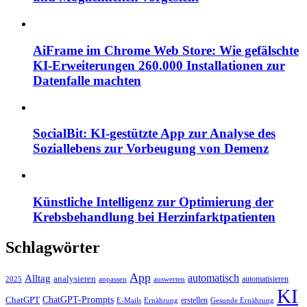
AiFrame im Chrome Web Store: Wie gefälschte
KI-Erweiterungen 260.000 Installationen zur
Datenfalle machten
SocialBit: KI-gestützte App zur Analyse des
Soziallebens zur Vorbeugung von Demenz
Künstliche Intelligenz zur Optimierung der
Krebsbehandlung bei Herzinfarktpatienten
Schlagwörter
App
automatisch
Alltag
analysieren
automatisieren
2025
anpassen
auswerten
KI
ChatGPT-Prompts
ChatGPT
erstellen
E-Mails
Ernährung
Gesunde Ernährung