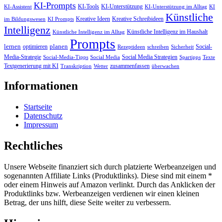
KI-Prompts
KI-Tools
KI-Unterstützung
KI-Assistent
KI-Unterstützung im Alltag
KI
Künstliche
Kreative Ideen
Kreative Schreibideen
im Bildungswesen
KI Prompts
Intelligenz
Künstliche Intelligenz im Haushalt
Künstliche Intelligenz im Alltag
Prompts
lernen
planen
optimieren
Social-
Rezeptideen
schreiben
Sicherheit
Media-Strategie
Social Media Strategien
Social-Media-Tipps
Social Media
Spartipps
Texte
Textgenerierung mit KI
zusammenfassen
Transkription
Wetter
überwachen
Informationen
Startseite
Datenschutz
Impressum
Rechtliches
Unsere Webseite finanziert sich durch platzierte Werbeanzeigen und
sogenannten Affiliate Links (Produktlinks). Diese sind mit einem *
oder einem Hinweis auf Amazon verlinkt. Durch das Anklicken der
Produktlinks bzw. Werbeanzeigen verdienen wir einen kleinen
Betrag, der uns hilft, diese Seite weiter zu verbessern.