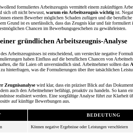
wollend formuliertes Arbeitszeugnis vermittelt einem zukünftigen Arbei
d sich oft nicht bewusst,
warum ein Arbeitszeugnis wichtig
ist. Nega
können einem Bewerber möglichen Schaden zufügen und die beruflich
em Grund ist es unerlässlich, dass das Zeugnis klar und fair formuliert i
stmöglichen Chancen im Bewerbungsgeschehen zu gewährleisten.
einer gründlichen Arbeitszeugnis-Analyse
des Arbeitszeugnisses ist entscheidend, um versteckte negative Formul
rmulierungen haben Einfluss auf die beruflichen Chancen von Arbeitne
aften, die für Laien oft unverständlich sind. Arbeitnehmer sollten das
A
h zu hinterfragen, was die Formulierungen über ihre tatsächlichen Leis
r Zeugnisanalyse
wird klar, dass ein präziser Blick auf das Dokument
dern auch den Arbeitnehmer befähigt, proaktiv zu handeln. So kann ein
ndnisse realisiert werden. Eine sorgfältige Analyse führt zur Klarheit ü
positiv auf künftige Bewerbungen aus.
T
BEDEUTUNG
en
Können negative Ergebnisse oder Leistungen verschleiern