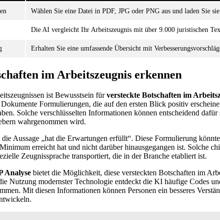
den
Wählen Sie eine Datei in PDF, JPG oder PNG aus und laden Sie sie
Die AI vergleicht Ihr Arbeitszeugnis mit über 9.000 juristischen Te
g
Erhalten Sie eine umfassende Übersicht mit Verbesserungsvorschläg
schaften im Arbeitszeugnis erkennen
eitszeugnissen ist Bewusstsein für
versteckte Botschaften im Arbeits
 Dokumente Formulierungen, die auf den ersten Blick positiv erscheinen
ben. Solche verschlüsselten Informationen können entscheidend dafür 
gebern wahrgenommen wird.
st die Aussage „hat die Erwartungen erfüllt“. Diese Formulierung könnte
s Minimum erreicht hat und nicht darüber hinausgegangen ist. Solche chi
zielle Zeugnissprache transportiert, die in der Branche etabliert ist.
P Analyse
bietet die Möglichkeit, diese versteckten Botschaften im Arb
 die Nutzung modernster Technologie entdeckt die KI häufige Codes und
mmen. Mit diesen Informationen können Personen ein besseres Verstän
entwickeln.