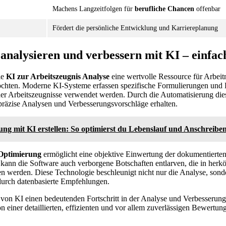
Machens Langzeitfolgen für
berufliche Chancen
offenbar
Fördert die persönliche Entwicklung und Karriereplanung
 analysieren und verbessern mit KI – einfac
ie
KI zur Arbeitszeugnis Analyse
eine wertvolle Ressource für Arbeit
chten. Moderne KI-Systeme erfassen spezifische Formulierungen und 
er Arbeitszeugnisse verwendet werden. Durch die Automatisierung die
 präzise Analysen und Verbesserungsvorschläge erhalten.
ng mit KI erstellen: So optimierst du Lebenslauf und Anschreibe
 Optimierung
ermöglicht eine objektive Einwertung der dokumentierte
 kann die Software auch verborgene Botschaften entlarven, die in he
 werden. Diese Technologie beschleunigt nicht nur die Analyse, sonde
 durch datenbasierte Empfehlungen.
 von KI einen bedeutenden Fortschritt in der Analyse und Verbesserun
on einer detaillierten, effizienten und vor allem zuverlässigen Bewertung