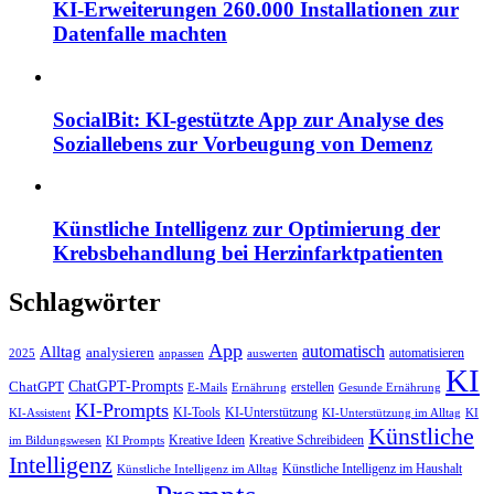
KI-Erweiterungen 260.000 Installationen zur
Datenfalle machten
SocialBit: KI-gestützte App zur Analyse des
Soziallebens zur Vorbeugung von Demenz
Künstliche Intelligenz zur Optimierung der
Krebsbehandlung bei Herzinfarktpatienten
Schlagwörter
App
automatisch
Alltag
analysieren
automatisieren
2025
anpassen
auswerten
KI
ChatGPT-Prompts
ChatGPT
erstellen
E-Mails
Ernährung
Gesunde Ernährung
KI-Prompts
KI-Tools
KI-Unterstützung
KI-Assistent
KI-Unterstützung im Alltag
KI
Künstliche
Kreative Ideen
Kreative Schreibideen
im Bildungswesen
KI Prompts
Intelligenz
Künstliche Intelligenz im Haushalt
Künstliche Intelligenz im Alltag