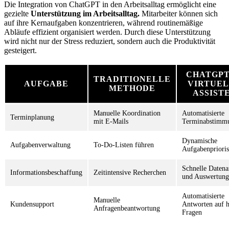
Die Integration von ChatGPT in den Arbeitsalltag ermöglicht eine
gezielte
Unterstützung im Arbeitsalltag.
Mitarbeiter können sich
auf ihre Kernaufgaben konzentrieren, während routinemäßige
Abläufe effizient organisiert werden. Durch diese Unterstützung
wird nicht nur der Stress reduziert, sondern auch die Produktivität
gesteigert.
CHATGPT
TRADITIONELLE
AUFGABE
VIRTUE
METHODE
ASSIST
Manuelle Koordination
Automatisierte
Terminplanung
mit E-Mails
Terminabstimm
Dynamische
Aufgabenverwaltung
To-Do-Listen führen
Aufgabenprioris
Schnelle Datena
Informationsbeschaffung
Zeitintensive Recherchen
und Auswertung
Automatisierte
Manuelle
Kundensupport
Antworten auf h
Anfragenbeantwortung
Fragen