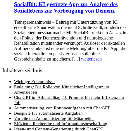
SocialBit: KI-gestützte App zur Analyse des
Soziallebens zur Vorbeugung von Demenz
Transparenzhinweis – Beitrag mit Unterstützung von KI
erstellt Eine Smartwatch, die nicht Schritte zählt, sondern das
Sozialleben messbar macht: Mit SocialBit rückt ein Ansatz in
den Fokus, der Demenzprävention und neurologische
Rehabilitation miteinander verknüpft. Auslöser der aktuellen
Aufmerksamkeit ist eine neue Meldung über die KI-App, die
soziale Interaktionen passiv erfassen soll, ohne
Gesprächsinhalte zu speichern. […]
weiterlesen
Inhaltsverzeichnis
Wichtige Erkenntnisse
Einleitung: Die Rolle von Künstlicher Intelligenz im
Arbeitsleben
ChatGPT im Arbeitsalltag: 10 Prompts für mehr Effizienz im
Job
Automatisierung von Routineaufgaben mit ChatGPT
Beispiele für automatisierte Aufgaben
Vorteile der Automatisierung für Mitarbeiter
Effiziente Recherche und Informationsbeschaffung
Ideen- und Content-Generierung durch ChatGPT