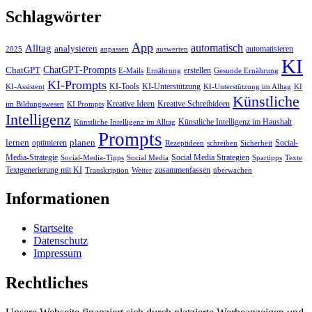
Schlagwörter
App
automatisch
Alltag
analysieren
automatisieren
2025
anpassen
auswerten
KI
ChatGPT-Prompts
ChatGPT
erstellen
E-Mails
Ernährung
Gesunde Ernährung
KI-Prompts
KI-Tools
KI-Unterstützung
KI-Assistent
KI-Unterstützung im Alltag
KI
Künstliche
Kreative Ideen
Kreative Schreibideen
im Bildungswesen
KI Prompts
Intelligenz
Künstliche Intelligenz im Haushalt
Künstliche Intelligenz im Alltag
Prompts
lernen
planen
optimieren
Social-
Rezeptideen
schreiben
Sicherheit
Media-Strategie
Social Media Strategien
Social-Media-Tipps
Social Media
Spartipps
Texte
Textgenerierung mit KI
zusammenfassen
Transkription
Wetter
überwachen
Informationen
Startseite
Datenschutz
Impressum
Rechtliches