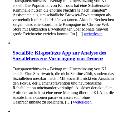
Transparenzhinweis – Beitrag mit Unterstützung von KI
erstellt Die Popularität von KI-Tools hat eine Schattenseite:
Kriminelle nutzen die enorme Nachfrage nach „smarten“
Assistenten aus, um schädliche Browser-Erweiterungen als
vermeintlich nützliche Helfer zu tarnen. Aktuelle Recherchen
zeigen, dass eine koordinierte Kampagne im Chrome Web
Store mit Dutzenden Erweiterungen über Monate hinweg
große Reichweite erzielen konnte. Im […]
weiterlesen
SocialBit: KI-gestützte App zur Analyse des
Soziallebens zur Vorbeugung von Demenz
Transparenzhinweis – Beitrag mit Unterstützung von KI
erstellt Eine Smartwatch, die nicht Schritte zählt, sondern das
Sozialleben messbar macht: Mit SocialBit rückt ein Ansatz in
den Fokus, der Demenzprävention und neurologische
Rehabilitation miteinander verknüpft. Auslöser der aktuellen
Aufmerksamkeit ist eine neue Meldung über die KI-App, die
soziale Interaktionen passiv erfassen soll, ohne
Gesprächsinhalte zu speichern. […]
weiterlesen