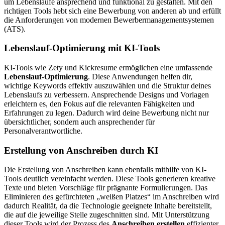
um Lebensläufe ansprechend und funktional zu gestalten. Mit den
richtigen Tools hebt sich eine Bewerbung von anderen ab und erfüllt
die Anforderungen von modernen Bewerbermanagementsystemen
(ATS).
Lebenslauf-Optimierung mit KI-Tools
KI-Tools wie Zety und Kickresume ermöglichen eine umfassende
Lebenslauf-Optimierung
. Diese Anwendungen helfen dir,
wichtige Keywords effektiv auszuwählen und die Struktur deines
Lebenslaufs zu verbessern. Ansprechende Designs und Vorlagen
erleichtern es, den Fokus auf die relevanten Fähigkeiten und
Erfahrungen zu legen. Dadurch wird deine Bewerbung nicht nur
übersichtlicher, sondern auch ansprechender für
Personalverantwortliche.
Erstellung von Anschreiben durch KI
Die Erstellung von Anschreiben kann ebenfalls mithilfe von KI-
Tools deutlich vereinfacht werden. Diese Tools generieren kreative
Texte und bieten Vorschläge für prägnante Formulierungen. Das
Eliminieren des gefürchteten „weißen Platzes“ im Anschreiben wird
dadurch Realität, da die Technologie geeignete Inhalte bereitstellt,
die auf die jeweilige Stelle zugeschnitten sind. Mit Unterstützung
dieser Tools wird der Prozess des
Anschreiben erstellen
effizienter