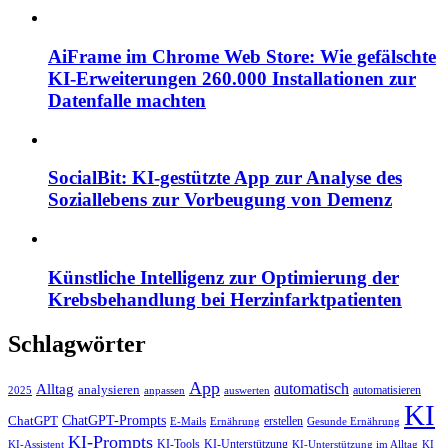
AiFrame im Chrome Web Store: Wie gefälschte
KI-Erweiterungen 260.000 Installationen zur
Datenfalle machten
SocialBit: KI-gestützte App zur Analyse des
Soziallebens zur Vorbeugung von Demenz
Künstliche Intelligenz zur Optimierung der
Krebsbehandlung bei Herzinfarktpatienten
Schlagwörter
App
automatisch
Alltag
analysieren
automatisieren
2025
anpassen
auswerten
KI
ChatGPT-Prompts
ChatGPT
erstellen
E-Mails
Ernährung
Gesunde Ernährung
KI-Prompts
KI-Tools
KI-Unterstützung
KI-Assistent
KI-Unterstützung im Alltag
KI