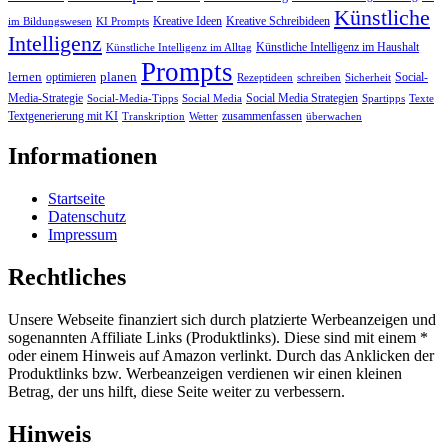
Künstliche
Kreative Ideen
Kreative Schreibideen
im Bildungswesen
KI Prompts
Intelligenz
Künstliche Intelligenz im Haushalt
Künstliche Intelligenz im Alltag
Prompts
lernen
planen
optimieren
Social-
Rezeptideen
schreiben
Sicherheit
Media-Strategie
Social Media Strategien
Social-Media-Tipps
Social Media
Spartipps
Texte
Textgenerierung mit KI
zusammenfassen
Transkription
Wetter
überwachen
Informationen
Startseite
Datenschutz
Impressum
Rechtliches
Unsere Webseite finanziert sich durch platzierte Werbeanzeigen und
sogenannten Affiliate Links (Produktlinks). Diese sind mit einem *
oder einem Hinweis auf Amazon verlinkt. Durch das Anklicken der
Produktlinks bzw. Werbeanzeigen verdienen wir einen kleinen
Betrag, der uns hilft, diese Seite weiter zu verbessern.
Hinweis