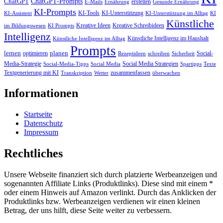
ChatGPT-Prompts
ChatGPT
erstellen
E-Mails
Ernährung
Gesunde Ernährung
KI-Prompts
KI-Tools
KI-Unterstützung
KI-Assistent
KI-Unterstützung im Alltag
KI
Künstliche
Kreative Ideen
Kreative Schreibideen
im Bildungswesen
KI Prompts
Intelligenz
Künstliche Intelligenz im Haushalt
Künstliche Intelligenz im Alltag
Prompts
lernen
planen
optimieren
Social-
Rezeptideen
schreiben
Sicherheit
Media-Strategie
Social Media Strategien
Social-Media-Tipps
Social Media
Spartipps
Texte
Textgenerierung mit KI
zusammenfassen
Transkription
Wetter
überwachen
Informationen
Startseite
Datenschutz
Impressum
Rechtliches
Unsere Webseite finanziert sich durch platzierte Werbeanzeigen und
sogenannten Affiliate Links (Produktlinks). Diese sind mit einem *
oder einem Hinweis auf Amazon verlinkt. Durch das Anklicken der
Produktlinks bzw. Werbeanzeigen verdienen wir einen kleinen
Betrag, der uns hilft, diese Seite weiter zu verbessern.