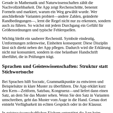
Gerade in Mathematik und Naturwissenschaften zählt die
Nachvollziehbarkeit. Die App zeigt Rechenschritte, benennt
Formeln und markiert, warum ein Weg gewählt wurde. Wer
anschließende Varianten probiert—andere Zahlen, geänderte
Randbedingungen—, lernt die Regel nicht nur zu erkennen, sondern
auch zu führen. So wächst mit jedem Durchgang ein Gefühl für
Größenordnungen und typische Fehlerquellen.
Wichtig bleibt ein sauberer Rechenstil. Symbole eindeutig,
Umformungen zeilenweise, Einheiten konsequent: Diese Disziplin
lässt sich direkt neben der App pflegen. Dadurch wird die Erklärung
nicht nur konsumiert, sondern in eine belastbare Handschrift
überführt, die in Prüfungen trägt.
Sprachen und Geisteswissenschaften: Struktur statt
Stichwortsuche
Bei Sprachen hilft Socratic, Grammatikpunkte zu entwirren und
Beispielsätze in klare Muster zu überführen. Die App erklärt kurz
den Kern—Zeitform, Satzbau, Kongruenz—und liefert dann einen
Satz, an dem Sie das Muster sehen. Wenn Sie den Satz in Varianten
umschreiben, geht das Muster vom Auge in die Hand. Genau dort
entsteht Verfügbarkeit im echten Gespräch oder in der Klausur.
In geisteswissenschaftlichen Fächern unterstützt die App beim