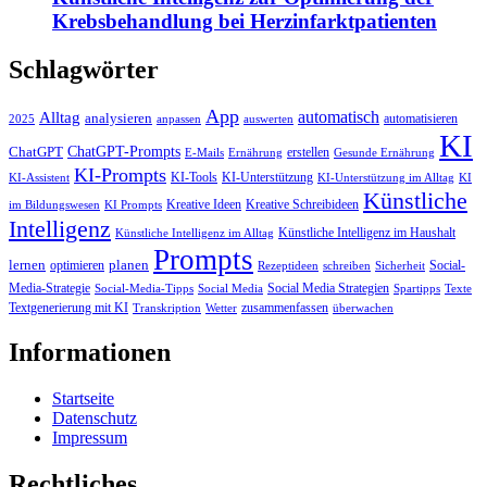
Krebsbehandlung bei Herzinfarktpatienten
Schlagwörter
App
automatisch
Alltag
analysieren
automatisieren
2025
anpassen
auswerten
KI
ChatGPT-Prompts
ChatGPT
erstellen
E-Mails
Ernährung
Gesunde Ernährung
KI-Prompts
KI-Tools
KI-Unterstützung
KI-Assistent
KI-Unterstützung im Alltag
KI
Künstliche
Kreative Ideen
Kreative Schreibideen
im Bildungswesen
KI Prompts
Intelligenz
Künstliche Intelligenz im Haushalt
Künstliche Intelligenz im Alltag
Prompts
lernen
planen
optimieren
Social-
Rezeptideen
schreiben
Sicherheit
Media-Strategie
Social Media Strategien
Social-Media-Tipps
Social Media
Spartipps
Texte
Textgenerierung mit KI
zusammenfassen
Transkription
Wetter
überwachen
Informationen
Startseite
Datenschutz
Impressum
Rechtliches