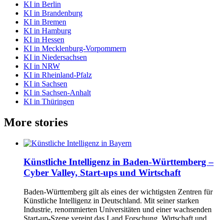
KI in Berlin
KI in Brandenburg
KI in Bremen
KI in Hamburg
KI in Hessen
KI in Mecklenburg-Vorpommern
KI in Niedersachsen
KI in NRW
KI in Rheinland-Pfalz
KI in Sachsen
KI in Sachsen-Anhalt
KI in Thüringen
More stories
Künstliche Intelligenz in Baden-Württemberg –
Cyber Valley, Start-ups und Wirtschaft
Baden-Württemberg gilt als eines der wichtigsten Zentren für
Künstliche Intelligenz in Deutschland. Mit seiner starken
Industrie, renommierten Universitäten und einer wachsenden
Start-up-Szene vereint das Land Forschung, Wirtschaft und