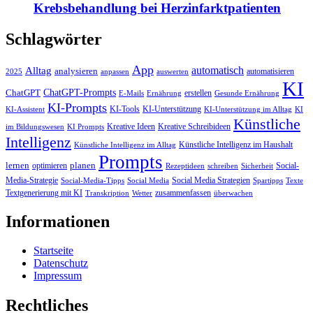
Krebsbehandlung bei Herzinfarktpatienten
Schlagwörter
App
automatisch
Alltag
analysieren
automatisieren
2025
anpassen
auswerten
KI
ChatGPT-Prompts
ChatGPT
erstellen
E-Mails
Ernährung
Gesunde Ernährung
KI-Prompts
KI-Tools
KI-Unterstützung
KI-Assistent
KI-Unterstützung im Alltag
KI
Künstliche
Kreative Ideen
Kreative Schreibideen
im Bildungswesen
KI Prompts
Intelligenz
Künstliche Intelligenz im Haushalt
Künstliche Intelligenz im Alltag
Prompts
lernen
planen
optimieren
Social-
Rezeptideen
schreiben
Sicherheit
Media-Strategie
Social Media Strategien
Social-Media-Tipps
Social Media
Spartipps
Texte
Textgenerierung mit KI
zusammenfassen
Transkription
Wetter
überwachen
Informationen
Startseite
Datenschutz
Impressum
Rechtliches